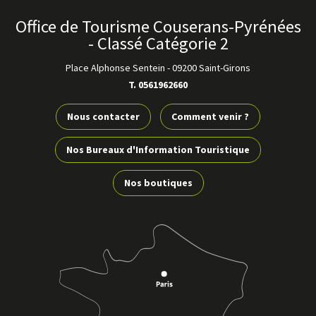
Office de Tourisme Couserans-Pyrénées
- Classé Catégorie 2
Place Alphonse Sentein
-
09200 Saint-Girons
T. 0561962660
Nous contacter
Comment venir ?
Le sentier de Guilhem Luc
Voir
Nos Bureaux d'Information Touristique
SAINTE-CROIX-VOLVESTRE
plus
Nos boutiques
d'inf