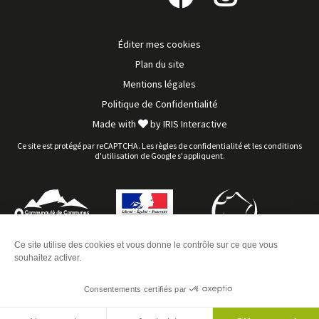
Suivez-
Suivez-
SAINTE-CROIX-VOLVESTRE
plus
nous
nous
sur
sur
d'inf
Éditer mes cookies
Facebook
Instagram
Plan du site
Mentions légales
Politique de Confidentialité
Made with
by
IRIS Interactive
Ce site est protégé par reCAPTCHA. Les
règles de confidentialité
et les
conditions
d'utilisation
de Google s'appliquent.
Sentier de Paouet
Voir
Ce site utilise des cookies et vous donne le contrôle sur ce que vous
SAINTE-CROIX-VOLVESTRE
plus
souhaitez activer.
d'inf
Consentements certifiés par
Agenda