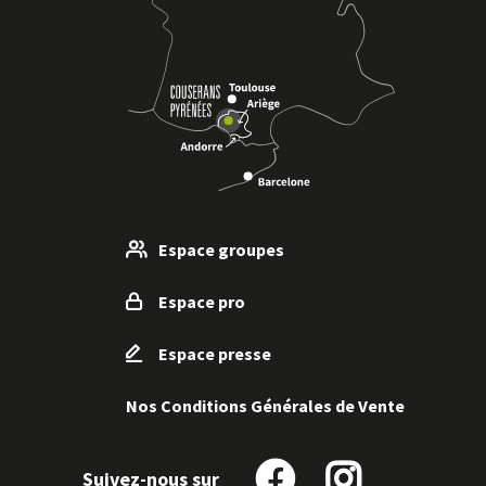
Sentier de Paouet
Voir
SAINTE-CROIX-VOLVESTRE
plus
d'inf
Espace groupes
Espace pro
Espace presse
Nos Conditions Générales de Vente
Le sentier de Guilhem Luc
Voir
Suivez-nous sur