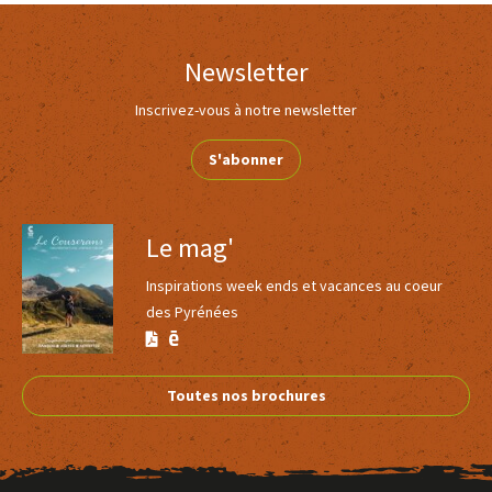
Parking à proximité
Jeudi
Newsletter
11h00 à 23h00
Services
Inscrivez-vous à notre newsletter
Vendredi
Activités sur place
S'abonner
11h00 à 23h00
Animation
Concert
Animations de soirées
Samedi
Le mag'
5
11h00 à 02h00
Inspirations week ends et vacances au coeur
des Pyrénées
Dimanche
Bistro culturel Le Poulpe du Lac
Voir
Version
Version
SAINTE-CROIX-VOLVESTRE
plus
Calaméo
11h00 à 23h00
PDF
Toutes nos brochures
d'inf
Toute l'année
Ouverture le mercredi de 9h à 17h. Le jeudi, vendredi
et dimanche de 11h à 23h. Le samedi de 11h à 2h.