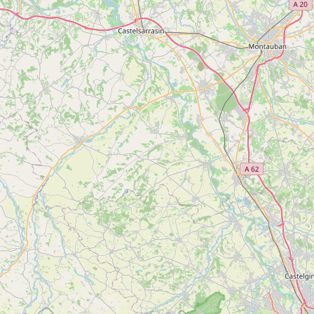
SAINTE-CROIX-VOLVESTRE
plus
d'inf
5
Plan d’eau de Sainte-Croix-Volvestre
Voir
SAINTE-CROIX-VOLVESTRE
plus
d'inf