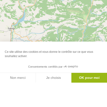
Ce site utilise des cookies et vous donne le contrôle sur ce que vous
souhaitez activer.
Consentements certifiés par
Agenda
Non merci
Je choisis
OK pour moi
Axeptio consent
Plateforme de Gestion du Consentement : Personnalisez vos Options
Notre plateforme vous permet d'adapter et de gérer vos paramètres de 