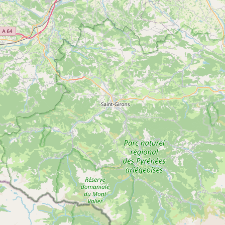
Le sentier de Guilhem Luc
Voir
SAINTE-CROIX-VOLVESTRE
plus
d'inf
3