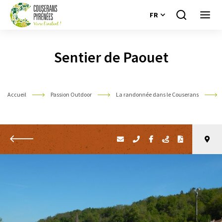
FR
Je
Ouvri
recherche
le
Couserans
menu
Pyrénées
Sentier de Paouet
Accueil
Passion Outdoor
La randonnée dans le Couserans
Retour