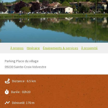
À propos
Itinéraire
Équipements & services
À proximité
Parking Place du village
09230
Sainte-Croix-Volvestre
Distance : 6.5 km
Durée : 02h20
Dénivelé: 170 m