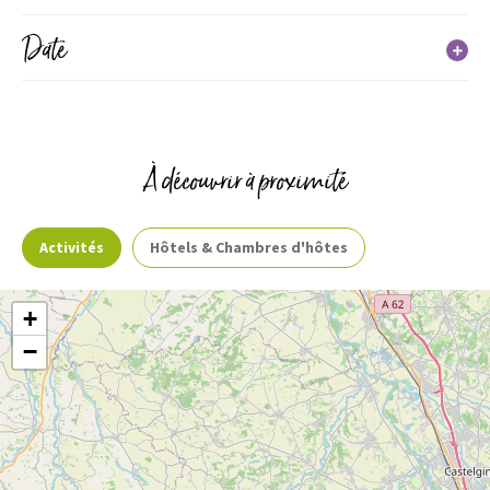
Date
À découvrir à proximité
Activités
Hôtels & Chambres d'hôtes
+
−