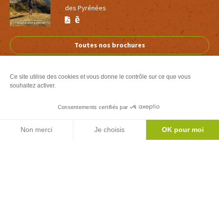
des Pyrénées
Version
Version
Calaméo
PDF
Toutes nos brochures
Ce site utilise des cookies et vous donne le contrôle sur ce que vous
souhaitez activer.
Office de Tourisme Couserans-Pyrénées
Consentements certifiés par
- Classé Catégorie 2
Agenda
Non merci
Je choisis
OK pour moi
Place Alphonse Sentein
-
09200 Saint-Girons
Axeptio consent
Plateforme de Gestion du Consentement : Personnalisez vos Options
T. 0561962660
Notre plateforme vous permet d'adapter et de gérer vos paramètres de 
Nous contacter
Comment venir ?
Nos Bureaux d'Information Touristique
Nos boutiques