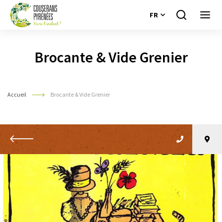
FR
Je
Ouvri
recherche
le
Couserans
menu
Pyrénées
Brocante & Vide Grenier
Accueil
Brocante & Vide Grenier
Retour