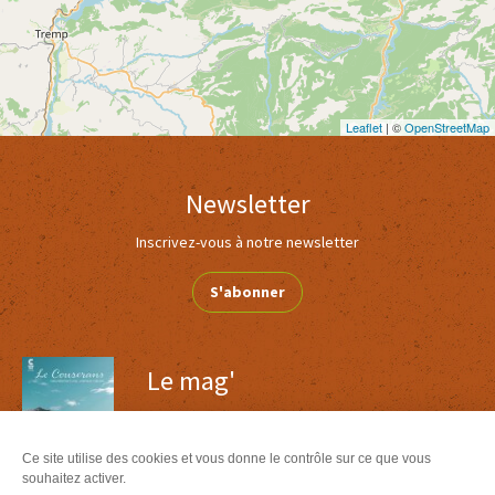
Leaflet
| ©
OpenStreetMap
Newsletter
Inscrivez-vous à notre newsletter
S'abonner
Le mag'
Inspirations week ends et vacances au coeur
des Pyrénées
Ce site utilise des cookies et vous donne le contrôle sur ce que vous
Version
Version
souhaitez activer.