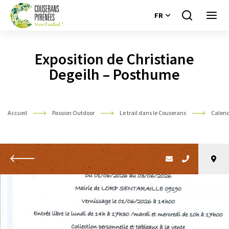
FR
Je
Ouvri
recherche
le
Couserans
menu
Pyrénées
Exposition de Christiane
Degeilh – Posthume
Accueil
Passion Outdoor
Le trail dans le Couserans
Calend
Retour