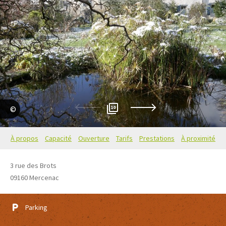
10
Elisabeth JEANNEAU
À propos
Capacité
Ouverture
Tarifs
Prestations
À proximité
3 rue des Brots
09160
Mercenac
Parking