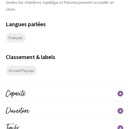
Seules les chambres Aquilégia et Paéonia peuvent accueillir un
chien.
Langues parlées
Français
Classement & labels
Accueil Paysan
Capacité
Capacité maximum possible : 10
Ouverture
3 chambre(s)
3 lit(s) double
Du 01 janvier 2026 au 31 décembre 2026
Tarifs
4 lit(s) simple