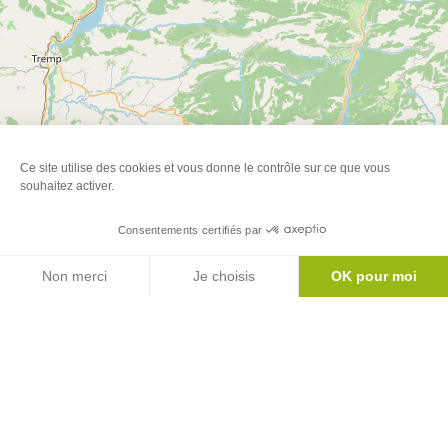
Ce site utilise des cookies et vous donne le contrôle sur ce que vous
souhaitez activer.
Consentements certifiés par
Agenda
Non merci
Je choisis
OK pour moi
Axeptio consent
Plateforme de Gestion du Consentement : Personnalisez vos Options
Notre plateforme vous permet d'adapter et de gérer vos paramètres de 
Leaflet
| ©
OpenStreetMap