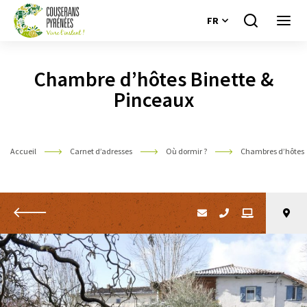
FR
Je
Ouvri
recherche
le
Couserans
menu
Pyrénées
Chambre d’hôtes Binette &
Pinceaux
Accueil
Carnet d’adresses
Où dormir ?
Chambres d’hôtes
Retour