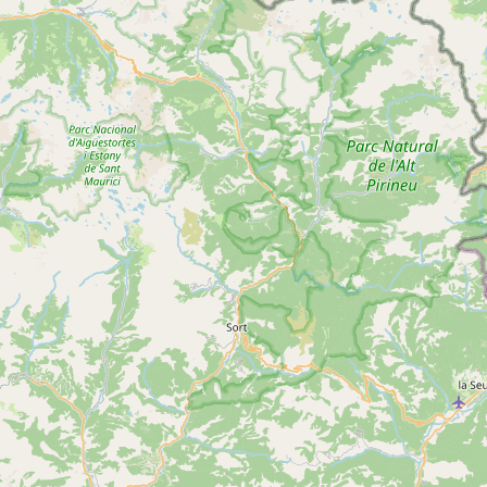
Grand Tour de Sourroque
Voir
SAINT-GIRONS
plus
d'inf
5
Encausse Chemin des Papetiers
Voir
SAINT-GIRONS