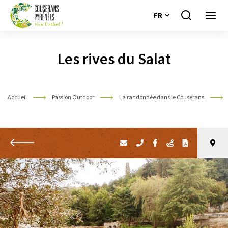
FR
Je
Ouvri
recherche
le
Couserans
menu
Pyrénées
Les rives du Salat
Accueil
Passion Outdoor
La randonnée dans le Couserans
Retour