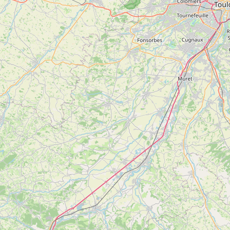
Sur le chemin de Mirolabach
Voir
SAINT-GIRONS
plus
d'inf