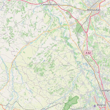
SAINT-GIRONS
plus
d'inf
5
Sur les Hauteurs de Saint-Girons
Voir
SAINT-GIRONS
plus
d'inf