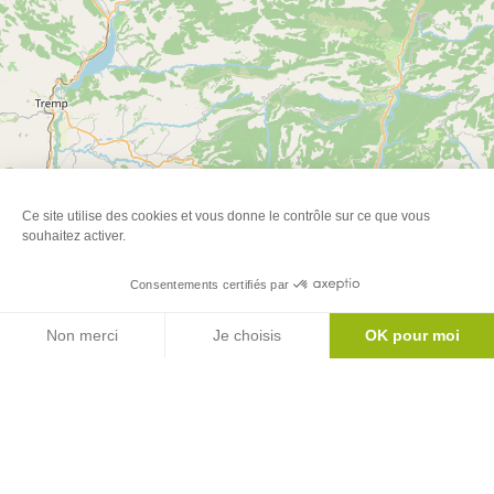
plus
d'inf
Ce site utilise des cookies et vous donne le contrôle sur ce que vous
souhaitez activer.
Consentements certifiés par
Agenda
Non merci
Je choisis
OK pour moi
Grand Tour de Sourroque
Voir
SAINT-GIRONS
Axeptio consent
Plateforme de Gestion du Consentement : Personnalisez vos Options
plus
Notre plateforme vous permet d'adapter et de gérer vos paramètres de 
d'inf