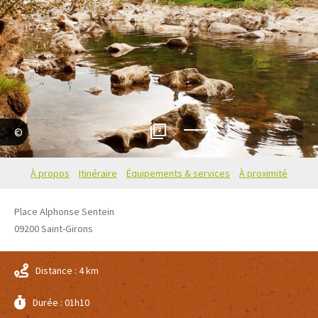
7
Allison Beth
À propos
Itinéraire
Équipements & services
À proximité
Place Alphonse Sentein
09200
Saint-Girons
Distance : 4 km
Durée : 01h10