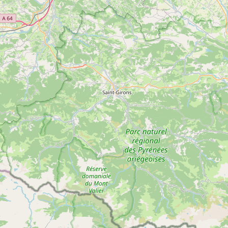
Sur le chemin de Mirolabach
Voir
SAINT-GIRONS
plus
d'inf