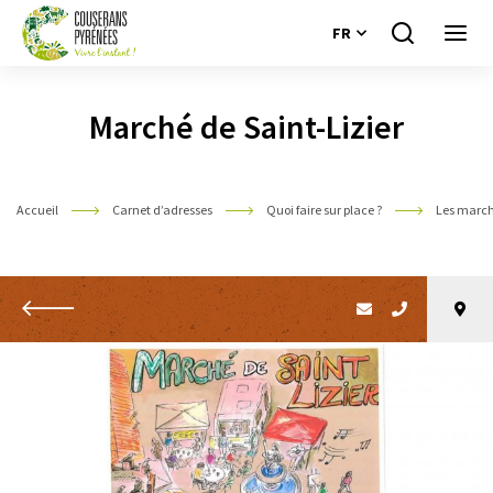
FR
Je
Ouvri
recherche
le
Couserans
menu
Pyrénées
Marché de Saint-Lizier
Accueil
Carnet d’adresses
Quoi faire sur place ?
Les marc
Retour