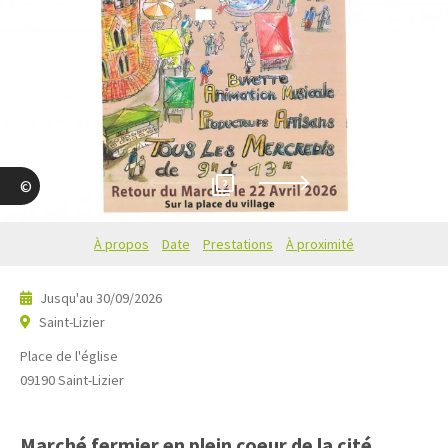
2
Marché de St Lizier
À propos
Date
Prestations
À proximité
Jusqu'au
30/09/2026
Saint-Lizier
Place de l'église
09190
Saint-Lizier
Marché fermier en plein coeur de la cité.