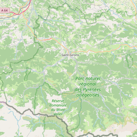
plus
d'inf
Spéléologie Mini-Traversée – Horizon Vertical
Voir
SAINT-GIRONS
plus
d'inf