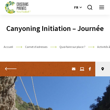
FR
Je
Ouvri
recherche
le
Couserans
menu
Pyrénées
Canyoning Initiation – Journée
Accueil
Carnet d’adresses
Quoi faire sur place ?
Activités 
Retour