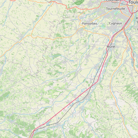
Réservable en ligne
Baptême de spéléologie – Horizon Vertical
Voir
SAINT-GIRONS
plus
d'inf
Canyoning Découverte – demi journée
Voir
SAINT-GIRONS