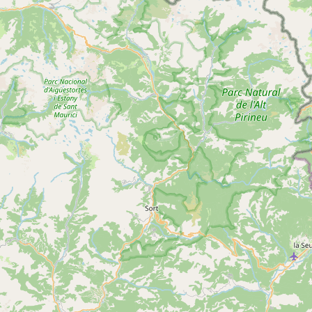
Journée initiation spéléologie verticale – Horizon
Voir
Vertical
SAINT-GIRONS
plus
d'inf