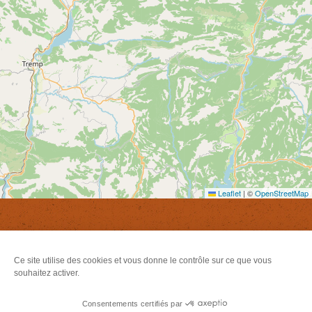
Découverte Escalade – Horizon vertical
Voir
SAINT-GIRONS
plus
d'inf
Leaflet
|
©
OpenStreetMap
Newsletter
Ce site utilise des cookies et vous donne le contrôle sur ce que vous
Inscrivez-vous à notre newsletter
souhaitez activer.
S'abonner
Consentements certifiés par