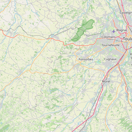
Réservable en ligne
Baptême de spéléologie – Horizon Vertical
Voir
SAINT-GIRONS
plus
d'inf