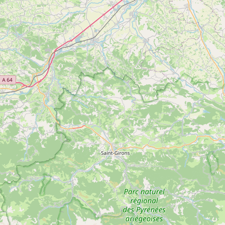
Canyoning Initiation – Journée
Voir
SAINT-GIRONS
plus
d'inf
Canyoning sportif
Voir
SAINT-GIRONS