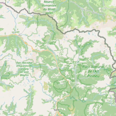
plus
d'inf
Spéléologie Mini-Traversée – Horizon Vertical
Voir
SAINT-GIRONS
plus
d'inf