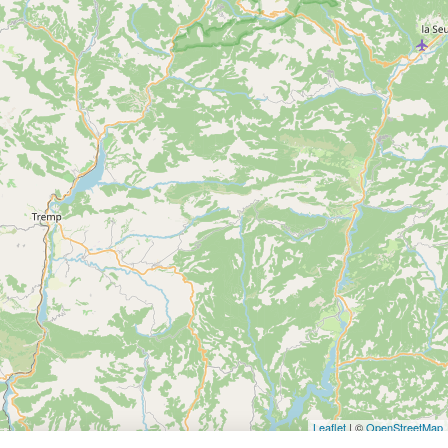
Journée initiation spéléologie verticale – Horizon
Voir
Vertical
SAINT-GIRONS
plus
d'inf
Leaflet
| ©
OpenStreetMap