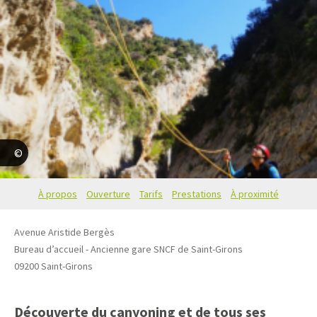
Horizon vertical
À propos
Ouverture
Tarifs
Prestations
À proximité
Avenue Aristide Bergès
Bureau d’accueil - Ancienne gare SNCF de Saint-Girons
09200
Saint-Girons
Découverte du canyoning et de tous ses