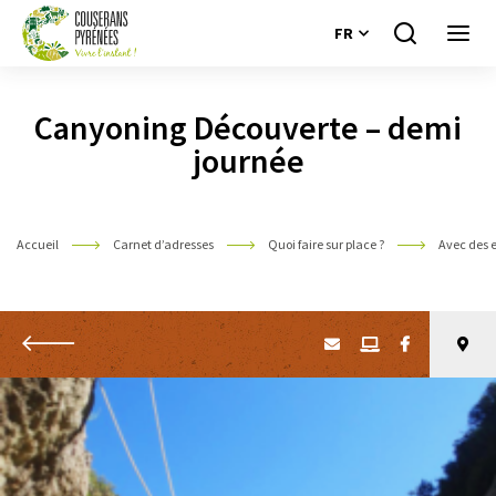
FR
Je
Ouvri
recherche
le
Couserans
menu
Pyrénées
Canyoning Découverte – demi
journée
Accueil
Carnet d’adresses
Quoi faire sur place ?
Avec des 
Retour