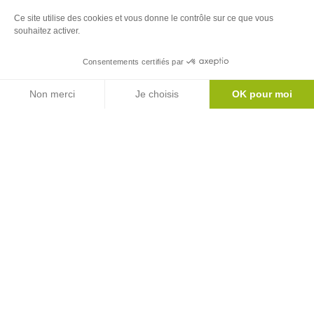
Ce site utilise des cookies et vous donne le contrôle sur ce que vous
Newsletter
souhaitez activer.
Inscrivez-vous à notre newsletter
Consentements certifiés par
Agenda
Découverte Escalade – Horizon vertical
Voir
S'abonner
Non merci
Je choisis
OK pour moi
SAINT-GIRONS
plus
Axeptio consent
Plateforme de Gestion du Consentement : Personnalisez vos Options
Notre plateforme vous permet d'adapter et de gérer vos paramètres de 
d'inf
Le mag'
Inspirations week ends et vacances au coeur
des Pyrénées
Version
Version
Calaméo
PDF
Toutes nos brochures