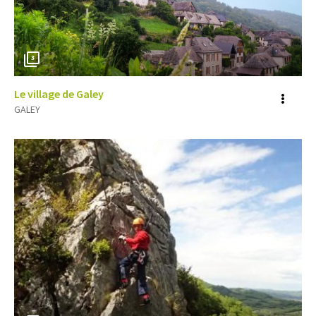
3
Le village de Galey
Voir
GALEY
plus
d'inf