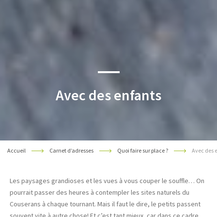
Avec des enfants
Accueil
Carnet d’adresses
Quoi faire sur place ?
Avec des 
Les paysages grandioses et les vues à vous couper le souffle… On
pourrait passer des heures à contempler les sites naturels du
Couserans à chaque tournant. Mais il faut le dire, le petits passent
souvent vite à autre chose! Et c’est tant mieux, car dans ce cadre