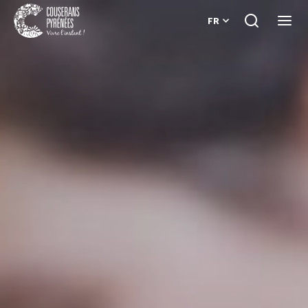
FR
Je
Ouvri
recherche
le
Couserans
menu
Pyrénées