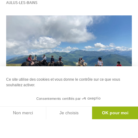
AULUS-LES-BAINS
plus
d'inf
Ce site utilise des cookies et vous donne le contrôle sur ce que vous
souhaitez activer.
Consentements certifiés par
Carte
Agenda
Ferme équestre de l’Arac
Voir
Non merci
Je choisis
OK pour moi
MASSAT
plus
Axeptio consent
Plateforme de Gestion du Consentement : Personnalisez vos Options
Notre plateforme vous permet d'adapter et de gérer vos paramètres de 
d'inf