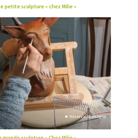
e petite sculpture « chez Milie »
Réservable en ligne
 grande sculpture « Chez Milie »