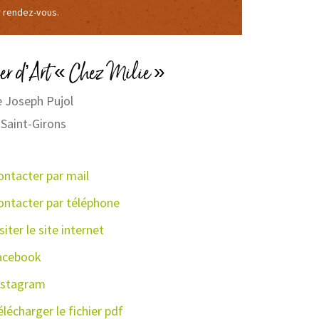
Passal
r rendez-vous.
ier d’Art « Chez Milie »
 Joseph Pujol
Saint-Girons
ontacter par mail
ontacter par téléphone
siter le site internet
acebook
nstagram
lécharger le fichier pdf