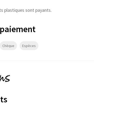
rts plastiques sont payants.
 paiement
Chèque
Espèces
ons
ts