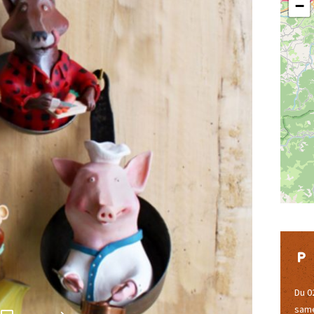
−
Du 0
same