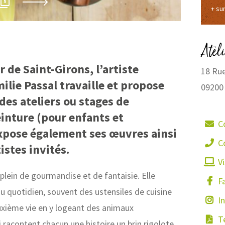
Emilie 
5
+ su
Atel
r de Saint-Girons, l’artiste
18 Rue
ilie Passal travaille et propose
09200
es ateliers ou stages de
inture (pour enfants et
C
expose également ses œuvres ainsi
C
istes invités.
Vi
 plein de gourmandise et de fantaisie. Elle
F
u quotidien, souvent des ustensiles de cuisine
I
uxième vie en y logeant des animaux
Té
racontent chacun une histoire un brin rigolote.