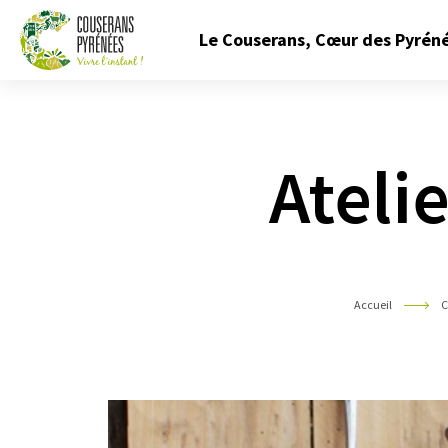
Fermer
Le Couserans, Cœur des Pyrén
le
menu
Couserans
Pyrénées
Atelie
Accueil
C