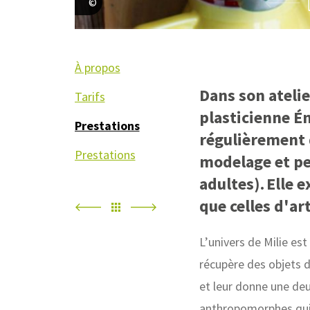
Emilie Passal
À propos
Dans son atelie
Tarifs
plasticienne Ém
Prestations
régulièrement d
Prestations
modelage et pe
adultes). Elle 
que celles d'art
L’univers de Milie est
récupère des objets d
et leur donne une de
anthropomorphes qui 