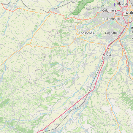
SAINT-GIRONS
plus
d'inf
5
Atelier d’Art « Chez Milie »
Voir
SAINT-GIRONS
plus
d'inf