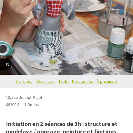
Émilie Passal
À propos
Ouverture
Tarifs
Prestations
À proximité
18, rue Joseph Pujol
09200
Saint-Girons
Initiation en 2 séances de 3h : structure et
modelage / ponçage, peinture et finitions.