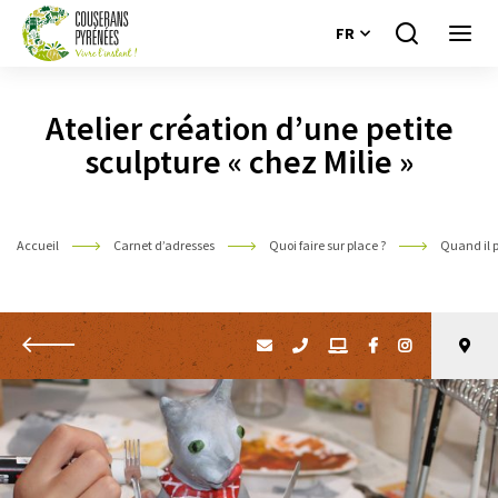
FR
Je
Ouvri
recherche
le
Couserans
menu
Pyrénées
Atelier création d’une petite
sculpture « chez Milie »
Accueil
Carnet d’adresses
Quoi faire sur place ?
Quand il 
Retour