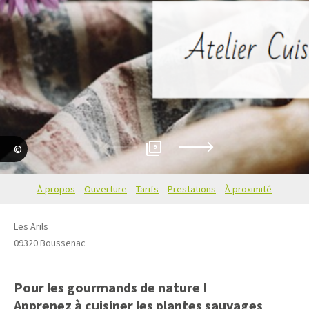
9
Flore des cimes
À propos
Ouverture
Tarifs
Prestations
À proximité
Les Arils
09320
Boussenac
Pour les gourmands de nature !
Apprenez à cuisiner les plantes sauvages