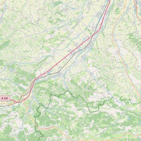
5
Flore des Cimes – Atelier Cosmétiques naturels
Voir
BOUSSENAC
plus
d'inf