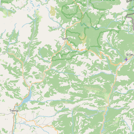
Flore des cimes
Voir
BOUSSENAC
plus
d'inf
5
Flore des cimes – Atelier botanique
Voir
BOUSSENAC