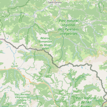
5
Flore des cimes – Atelier Cuisine sauvage
Voir
BOUSSENAC
plus
d'inf
5