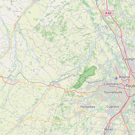
Non communiqué
d'inf
Dimanche
Non communiqué
Sur demande à partir de deux personnes
5
Flore des cimes – Atelier Macérats huileux
Voir
BOUSSENAC
plus
d'inf