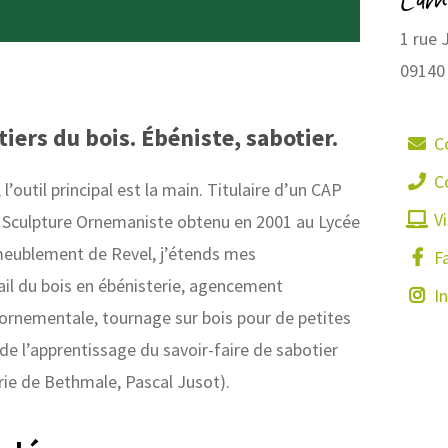
1 rue 
09140
iers du bois. Ébéniste, sabotier.
C
C
 l’outil principal est la main. Titulaire d’un CAP
Vi
 Sculpture Ornemaniste obtenu en 2001 au Lycée
meublement de Revel, j’étends mes
F
il du bois en ébénisterie, agencement
I
e ornementale, tournage sur bois pour de petites
de l’apprentissage du savoir-faire de sabotier
rie de Bethmale, Pascal Jusot).