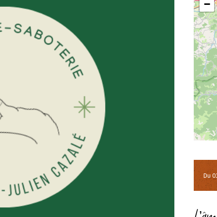
−
Du 0
L’âm