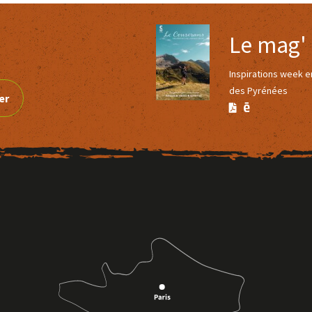
Le mag'
Inspirations week 
des Pyrénées
er
Version
Version
Calaméo
PDF