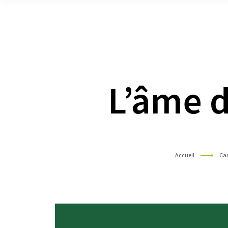
Pyrénées
L’âme d
Accueil
Car