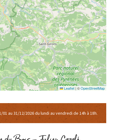
Leaflet
|
©
OpenStreetMap
1/01 au 31/12/2026 du lundi au vendredi de 14h à 18h.
e du Bois – Julien Cazalé