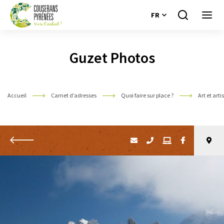
FR
Je
Ouvri
recherche
le
Couserans
menu
Pyrénées
Guzet Photos
Accueil
Carnet d’adresses
Quoi faire sur place ?
Art et art
Retour