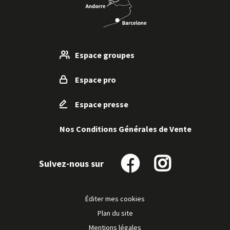
Espace groupes
Espace pro
Espace presse
Nos Conditions Générales de Vente
Suivez-nous sur
Suivez-
Suivez-
nous
nous
sur
sur
Éditer mes cookies
Facebook
Instagram
Plan du site
Mentions légales