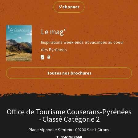
S'abonner
Le mag'
Inspirations week ends et vacances au coeur
des Pyrénées
Version
Version
Calaméo
PDF
Toutes nos brochures
Office de Tourisme Couserans-Pyrénées
- Classé Catégorie 2
Place Alphonse Sentein
-
09200 Saint-Girons
T. 0561962660