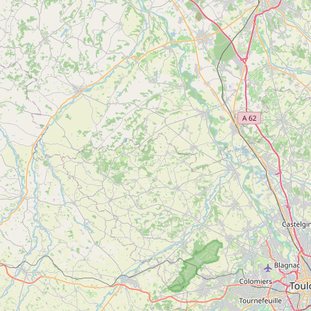
d'inf
2
Cathédrale de Saint-Lizier
Voir
SAINT-LIZIER
plus
d'inf