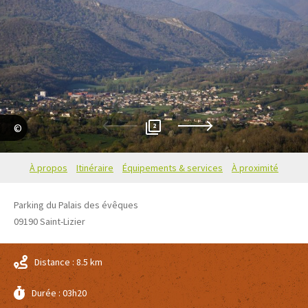
2
Stephane Meurisse
À propos
Itinéraire
Équipements & services
À proximité
Parking du Palais des évêques
09190
Saint-Lizier
Distance : 8.5 km
Durée : 03h20