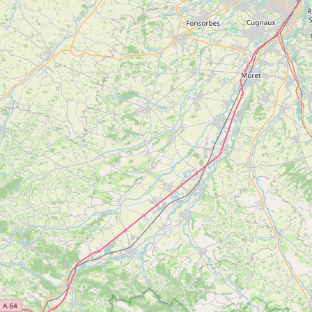
5
Réservable en ligne
Pharmacie du XVIIIème
Voir
SAINT-LIZIER
plus
d'inf