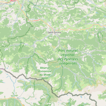
5
Le village de Saint-Lizier
Voir
SAINT-LIZIER
plus
d'inf