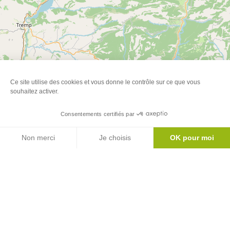
Ce site utilise des cookies et vous donne le contrôle sur ce que vous
souhaitez activer.
Consentements certifiés par
Agenda
Non merci
Je choisis
OK pour moi
Axeptio consent
Plateforme de Gestion du Consentement : Personnalisez vos Options
Notre plateforme vous permet d'adapter et de gérer vos paramètres de 
Leaflet
|
©
OpenStreetMap