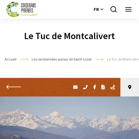
FR
Je
Ouvri
recherche
le
Couserans
menu
Pyrénées
Le Tuc de Montcalivert
Accueil
Les randonnées autour de Saint-Lizier
Le Tuc de Montcaliv
Retour