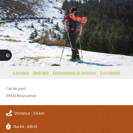
3
Maritchu Saint-Pé--Téqui
À propos
Itinéraire
Équipements & services
À proximité
Col de port
09320
Boussenac
Distance : 3.8 km
Durée : 02h25