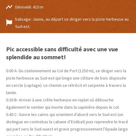
Dénivelé: 410 m
balisage: Jaune, au départ se diriger vers la piste herbeuse au
Sud-est.
Pic accessible sans difficulté avec une vue
splendide au sommet!
0.00 A- Du stationnement au Col de Port (1250 m), se diriger vers la
piste herbeuse au Sud-est qui longe une clôture de bois disposée
en cercle (captage). Le chemin se rétrécit et serpente à travers la
lande.
0.30 B- Arriver à une crête herbeuse en replat où débouche
également le sentier qui monte dans la sapinière depuis le col.
0.40 C- Suivre les cairns qui orientent d’abord vers le Sud-est (on
distingue en contrebas la cabane d’Estibat) puis reprendre le tracé
qui part vers le Sud-ouest et gravir progressivement l’épaule large