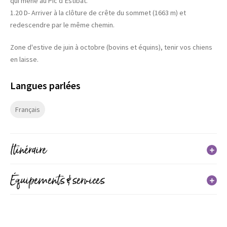
qui mène au Pic d’Estibat.
1.20 D- Arriver à la clôture de crête du sommet (1663 m) et
redescendre par le même chemin.
Zone d'estive de juin à octobre (bovins et équins), tenir vos chiens
en laisse.
Langues parlées
Français
Itinéraire
En détail
Équipements & services
Distance : 3.8 km
Équipements
Dénivelé positif : 410 m
Dénivelé négatif : 410