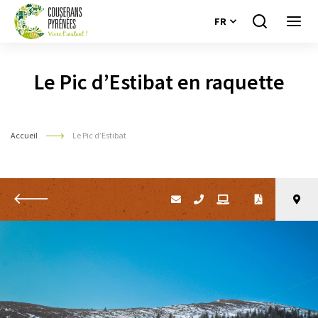
FR
Je
Ouvri
recherche
le
Couserans
menu
Pyrénées
Le Pic d’Estibat en raquette
Accueil
Le Pic d’Estibat
Retour