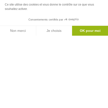
Ce site utilise des cookies et vous donne le contrôle sur ce que vous
Newsletter
souhaitez activer.
Inscrivez-vous à notre newsletter
Consentements certifiés par
Agenda
S'abonner
Non merci
Je choisis
OK pour moi
Axeptio consent
Plateforme de Gestion du Consentement : Personnalisez vos Options
Notre plateforme vous permet d'adapter et de gérer vos paramètres de 
Le mag'
Inspirations week ends et vacances au coeur
des Pyrénées
Version
Version
Calaméo
PDF
Toutes nos brochures