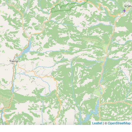
Leaflet
| ©
OpenStreetMap