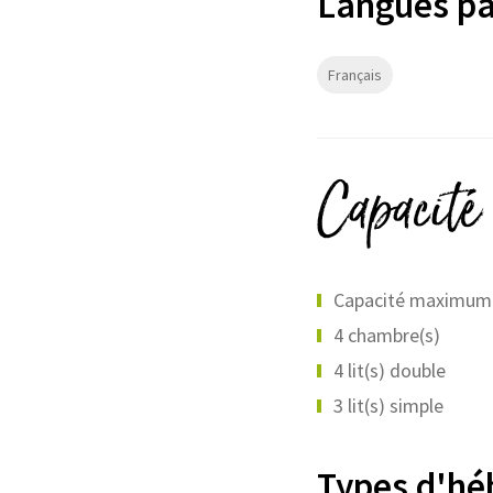
Langues pa
Français
Capacité
Capacité maximum p
4 chambre(s)
4 lit(s) double
3 lit(s) simple
Types d'h