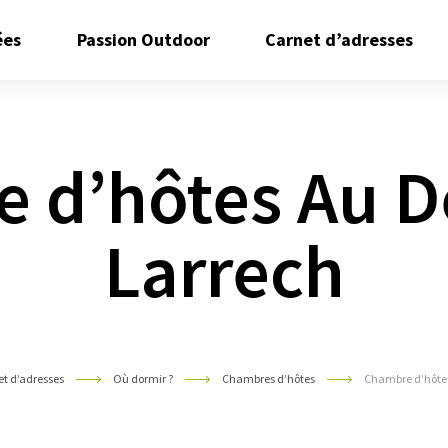
Ouvrir/Fermer
Ouvrir/Fermer
Ouvr
ées
Passion Outdoor
Carnet d’adresses
le
le
le
sous
sous
sous
menu
menu
men
 d’hôtes Au D
Larrech
t d’adresses
Où dormir ?
Chambres d’hôtes
Chambre d’hôtes