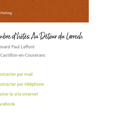
Parking
th
bre d’hôtes Au Détour du Larrech
evard Paul Laffont
Castillon-en-Couserans
ontacter par mail
ontacter par téléphone
siter le site internet
acebook