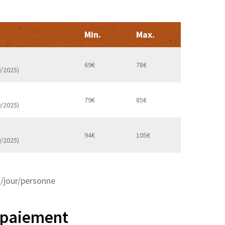
Min.
Max.
69€
78€
9/2025)
79€
85€
9/2025)
94€
105€
9/2025)
€/jour/personne
 paiement