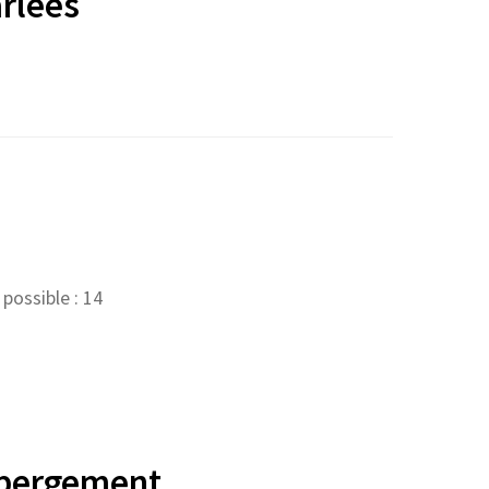
rlées
ossible : 14
ébergement