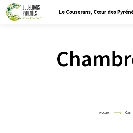
Fermer
Le Couserans, Cœur des Pyrén
le
menu
Couserans
Pyrénées
Chambre
Accueil
Carne