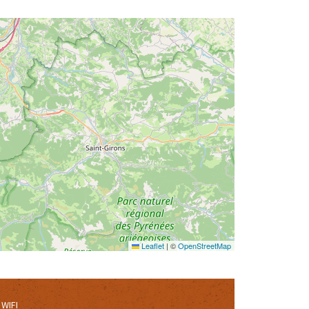
Leaflet
|
©
OpenStreetMap
WIFI