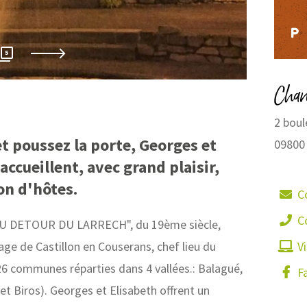
Elisabe
5
Cham
2 boul
t poussez la porte, Georges et
09800
accueillent, avec grand plaisir,
on d'hôtes.
C
C
AU DETOUR DU LARRECH", du 19ème siècle,
lage de Castillon en Couserans, chef lieu du
Vi
26 communes réparties dans 4 vallées.: Balagué,
F
t Biros). Georges et Elisabeth offrent un