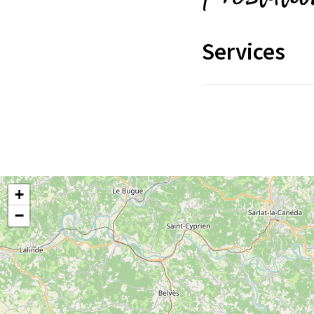
Services
+
−