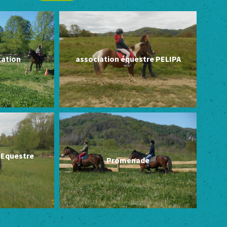
tation
association équestre PELIPA
r Equestre
Promenade