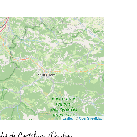
Leaflet
| ©
OpenStreetMap
hé de Castelnau-Durban