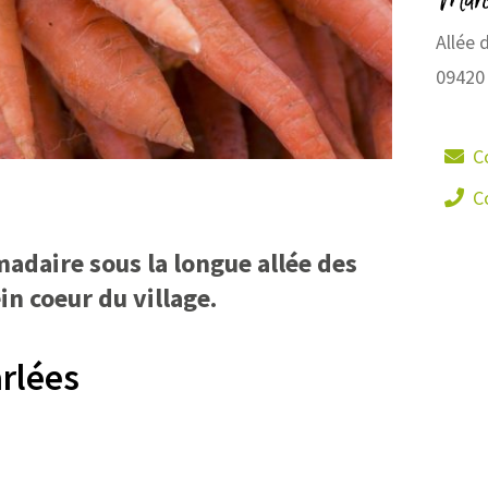
Allée 
09420
C
C
daire sous la longue allée des
in coeur du village.
rlées