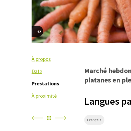
edar
À propos
Marché hebdoma
Date
platanes en ple
Prestations
À proximité
Langues pa
Français