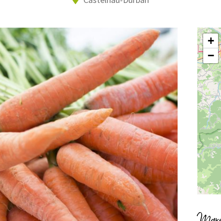
+
−
Marc