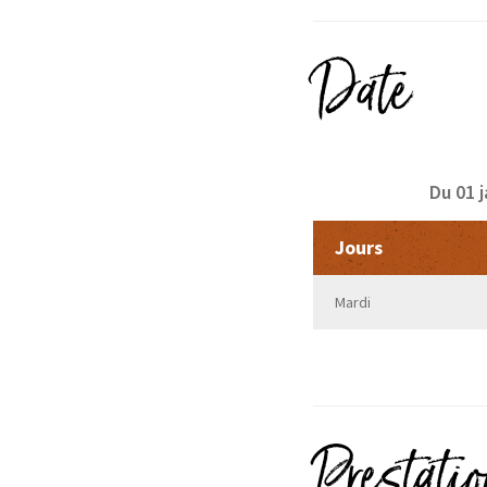
Date
Du 01 
Jours
Mardi
Prestati