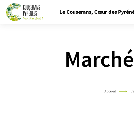
Fermer
Le Couserans, Cœur des Pyrén
le
menu
Couserans
Pyrénées
Marché
Accueil
Ca