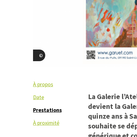
Christine Garuet
À propos
La Galerie l’At
Date
devient la Gale
Prestations
quinze ans à Sa
À proximité
souhaite se dép
générique et co