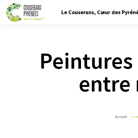
Fermer
Le Couserans, Cœur des Pyrén
le
menu
Couserans
Pyrénées
Peintures 
entre 
Accueil