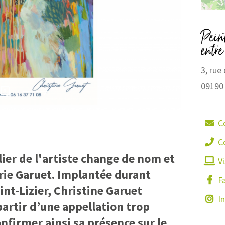
Pein
entre
3, rue
09190
Chsrist
3
C
C
elier de l'artiste change de nom et
Vi
rie Garuet. Implantée durant
F
int-Lizier, Christine Garuet
I
artir d’une appellation trop
nfirmer ainsi sa présence sur le