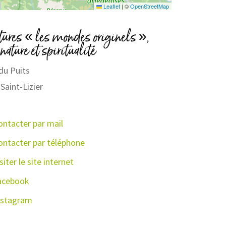
Leaflet
|
©
OpenStreetMap
tures « les mondes originels »,
 nature et spiritualité
 du Puits
Saint-Lizier
ine Garuet
ontacter par mail
ontacter par téléphone
siter le site internet
acebook
nstagram