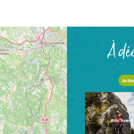
À déc
Activ
Roc’Avent