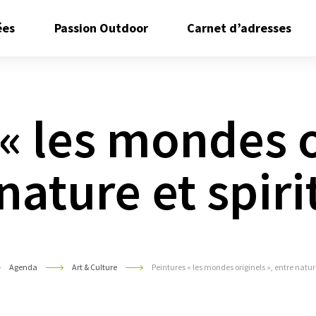
Ouvrir/Fermer
Ouvrir/Fermer
Ouvr
ées
Passion Outdoor
Carnet d’adresses
le
le
le
sous
sous
sous
menu
menu
men
« les mondes o
nature et spiri
Agenda
Art & Culture
Peintures « les mondes originels », entre nature