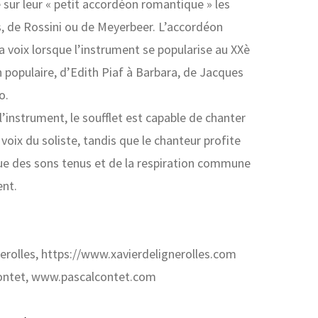
 sur leur « petit accordéon romantique » les
s, de Rossini ou de Meyerbeer. L’accordéon
a voix lorsque l’instrument se popularise au XXè
n populaire, d’Edith Piaf à Barbara, de Jacques
o.
’instrument, le soufflet est capable de chanter
a voix du soliste, tandis que le chanteur profite
e des sons tenus et de la respiration commune
ent.
nerolles, https://www.xavierdelignerolles.com
Contet, www.pascalcontet.com