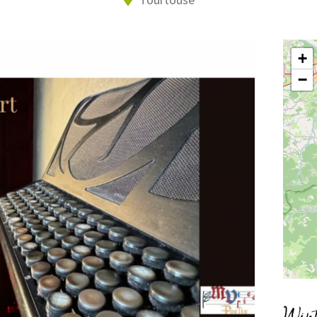
+
−
Wint