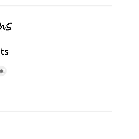
ons
ts
it