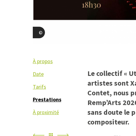
Association Remp'Arts
À propos
Le collectif « 
Date
artistes sont X
Tarifs
Contet, nous pr
Prestations
Remp’Arts 2026
sans doute le p
À proximité
compositeur.