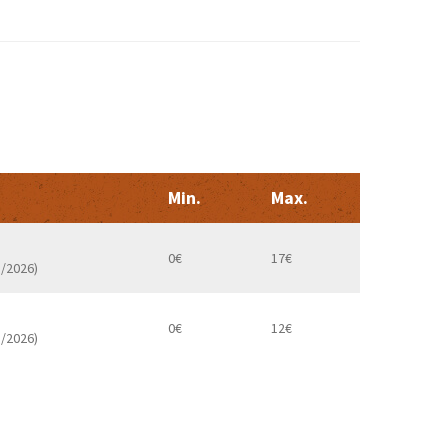
Min.
Max.
0€
17€
1/2026)
0€
12€
1/2026)