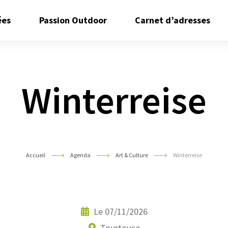
Ouvrir/Fermer
Ouvrir/Fermer
Ouvr
ées
Passion Outdoor
Carnet d’adresses
le
le
le
sous
sous
sous
menu
menu
men
Winterreise
Accueil
Agenda
Art & Culture
Winterreise
Le
07/11/2026
Tourtouse