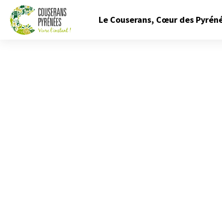
Fermer
Le Couserans, Cœur des Pyrén
le
menu
Couserans
Pyrénées