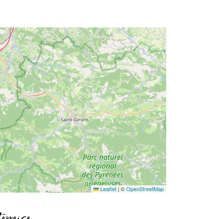
Leaflet
|
©
OpenStreetMap
erreise