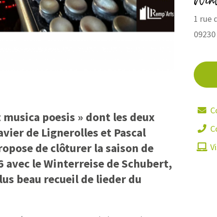
1 rue 
09230
C
Ut musica poesis » dont les deux
C
avier de Lignerolles et Pascal
opose de clôturer la saison de
Vi
 avec le Winterreise de Schubert,
lus beau recueil de lieder du