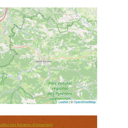
Leaflet
| ©
OpenStreetMap
ultez nos horaires d'ouverture