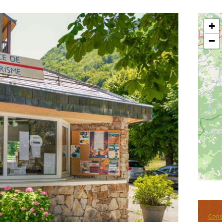
+
−
Cons