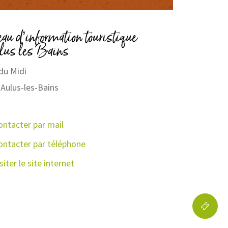
au d’information touristique
ns
lus les Bains
du Midi
Aulus-les-Bains
ontacter par mail
ontacter par téléphone
siter le site internet