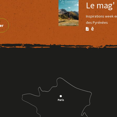
Le mag'
Inspirations week 
des Pyrénées
er
Version
Version
Calaméo
PDF