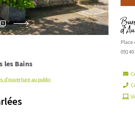
Bure
S.Ozoli
5
d’Au
Place 
09140
s les Bains
C
s d'ouverture au public
C
Vi
rlées