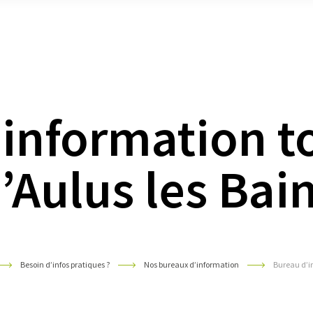
sous
sous
sous
menu
menu
men
information t
’Aulus les Bai
Besoin d’infos pratiques ?
Nos bureaux d’information
Bureau d’in