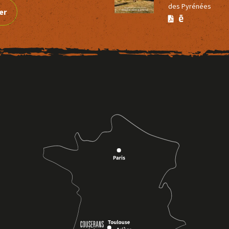
des Pyrénées
er
Version
Version
Calaméo
PDF