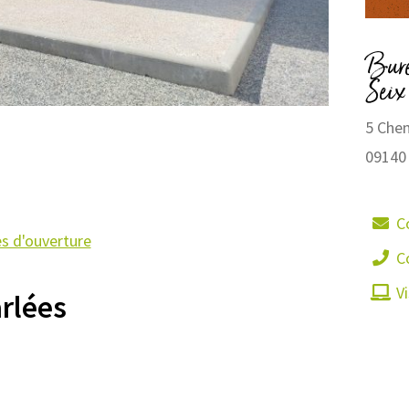
Bure
Seix
5 Chem
09140
C
es d'ouverture
C
Vi
rlées