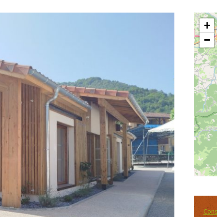
+
−
Cons