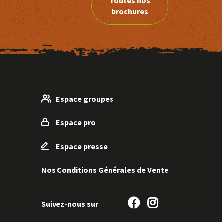
Toutes nos
brochures
Espace groupes
Espace pro
Espace presse
Nos Conditions Générales de Vente
Suivez-
Suivez-
Suivez-nous sur
nous
nous