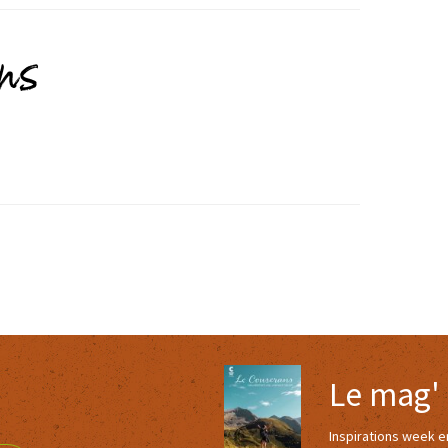
ons
Le mag'
Inspirations week 