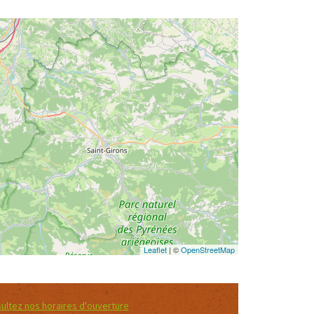
Leaflet
| ©
OpenStreetMap
ultez nos horaires d'ouverture