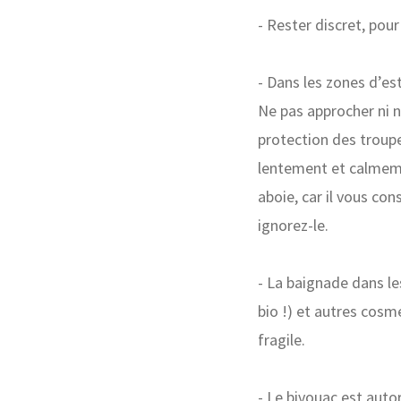
- Rester discret, pou
- Dans les zones d’est
Ne pas approcher ni n
protection des troup
lentement et calmeme
aboie, car il vous co
ignorez-le.
- La baignade dans le
bio !) et autres cosm
fragile.
- Le bivouac est auto