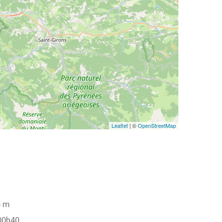
Leaflet
| ©
OpenStreetMap
5 m
 00h40