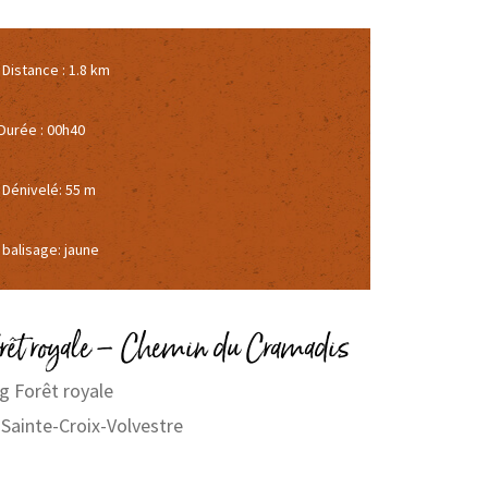
Distance : 1.8 km
Durée : 00h40
Dénivelé: 55 m
balisage: jaune
orêt royale – Chemin du Cramadis
g Forêt royale
Sainte-Croix-Volvestre