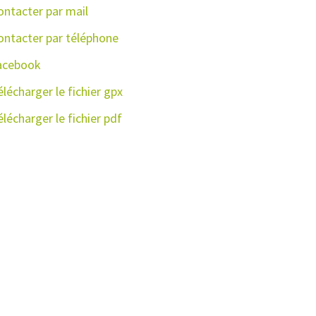
ontacter par mail
ontacter par téléphone
de tourisme du Couserans
acebook
lécharger le fichier gpx
lécharger le fichier pdf