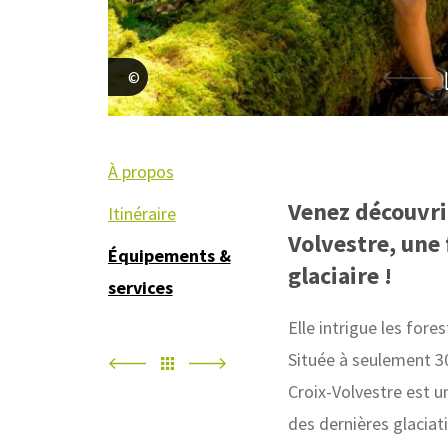
Office de tourisme du Couserans
À propos
Venez découvrir
Itinéraire
Volvestre, une 
Équipements &
glaciaire !
services
Elle intrigue les fore
Située à seulement 30
Croix-Volvestre est u
des dernières glaciati