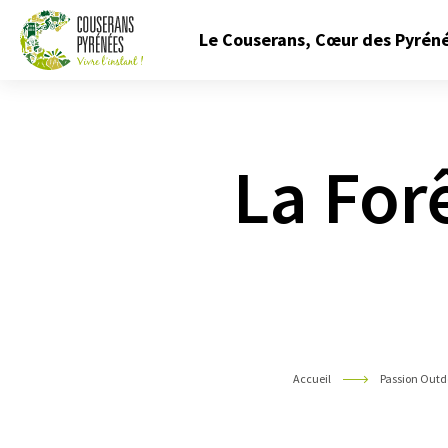
Fermer
Le Couserans, Cœur des Pyrén
le
menu
Couserans
Pyrénées
La For
Accueil
Passion Outd