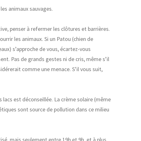
r les animaux sauvages.
ive, penser à refermer les clôtures et barrières.
ourrir les animaux. Si un Patou (chien de
eaux) s’approche de vous, écartez-vous
nt. Pas de grands gestes ni de cris, même s’il
nsidérerait comme une menace. S’il vous suit,
s lacs est déconseillée. La crème solaire (même
étiques sont source de pollution dans ce milieu
risé, mais seulement entre 19h et 9h, et à plus