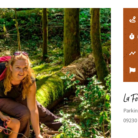
La F
Parkin
09230