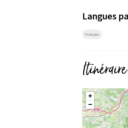
Langues pa
Français
Itinéraire
+
−