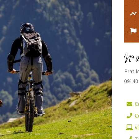
N° 2
Prat 
09140
C
C
Vi