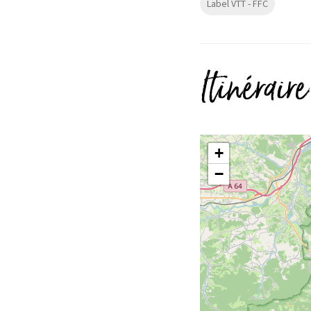
Label VTT - FFC
Itinéraire
+
−