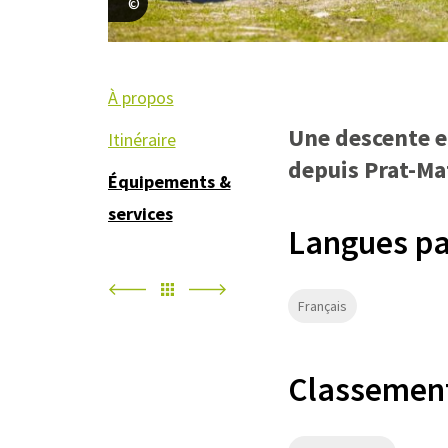
S. Meurisse
À propos
Une descente 
Itinéraire
depuis Prat-Ma
Équipements &
services
Langues pa
Français
Classement