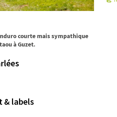
Té
enduro courte mais sympathique
taou à Guzet.
rlées
 & labels