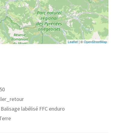
Leaflet
| ©
OpenStreetMap
450
aller_retour
: Balisage labélisé FFC enduro
Terre