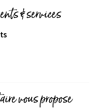
nts & services
ts
taire vous propose