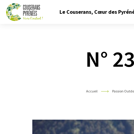
Fermer
Le Couserans, Cœur des Pyrén
le
menu
Couserans
Pyrénées
N° 23
Accueil
Passion Outd