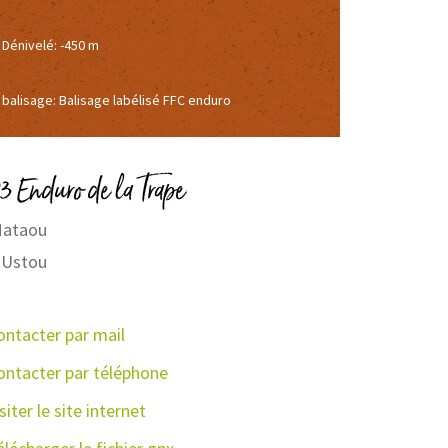
Dénivelé: -450 m
balisage: Balisage labélisé FFC enduro
3 Enduro de la Trape
Mataou
Ustou
ontacter par mail
ontacter par téléphone
siter le site internet