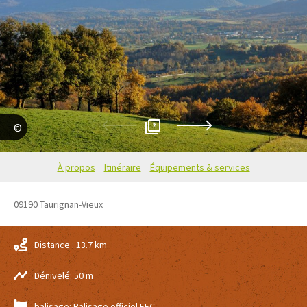
2
Marie Coufleau
À propos
Itinéraire
Équipements & services
09190
Taurignan-Vieux
Distance : 13.7 km
Dénivelé: 50 m
balisage: Balisage officiel FFC