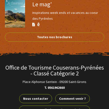
Le mag'
5
Inspirations week ends et vacances au coeur
des Pyrénées
La Grange de la Cité
Voir
Version
Version
SAINT-LIZIER
plus
Calaméo
PDF
Toutes nos brochures
d'inf
Office de Tourisme Couserans-Pyrénées
- Classé Catégorie 2
Place Alphonse Sentein
-
09200 Saint-Girons
T. 0561962660
5
Réservable en ligne
Nous contacter
Comment venir ?