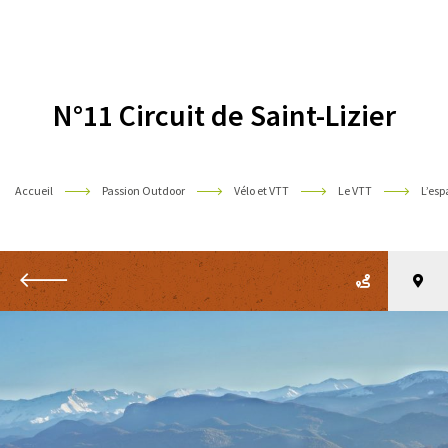
Pyrénées
N°11 Circuit de Saint-Lizier
Accueil
Passion Outdoor
Vélo et VTT
Le VTT
L’es
Retour