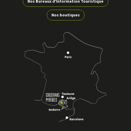
Palais des évêques
Voir
Nos Bureaux d'Information Touristique
SAINT-LIZIER
plus
Nos boutiques
Jusqu'au
18/09/2026
d'inf
3
Réservable en ligne
Visite guidée du cloître roman, de la cathédrale de
Voir
Saint-Lizier et du Trésor des Evêques
SAINT-LIZIER
plus