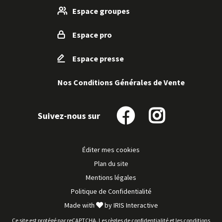
d'inf
Espace groupes
Espace pro
Espace presse
Nos Conditions Générales de Vente
Suivez-nous sur
Suivez-
Suivez-
nous
nous
Espace VTT – FFC Couserans Pyrénées
Voir
sur
sur
Éditer mes cookies
SAINT-GIRONS
Facebook
Instagram
plus
Plan du site
d'inf
Mentions légales
Politique de Confidentialité
Made with
by
IRIS Interactive
Ce site est protégé par reCAPTCHA. Les
règles de confidentialité
et les
conditions