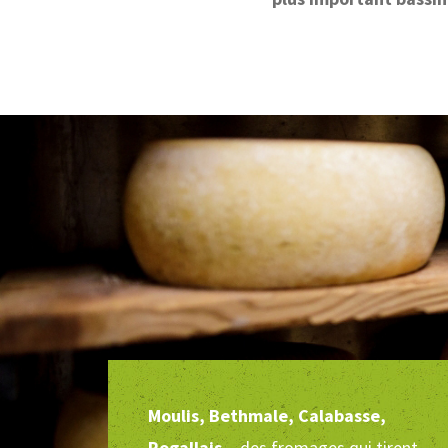
Moulis, Bethmale, Calabasse,
Rogallais
…des fromages qui tirent