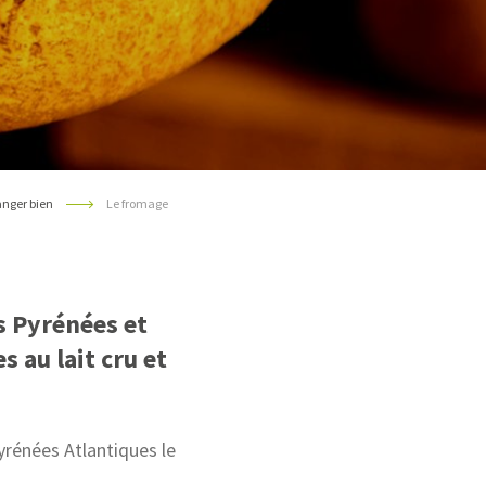
nger bien
Le fromage
s Pyrénées et
 au lait cru et
Pyrénées Atlantiques le