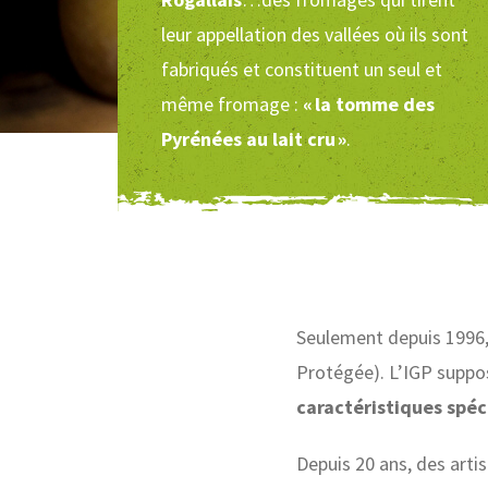
leur appellation des vallées où ils sont
fabriqués et constituent un seul et
même fromage :
« la tomme des
Pyrénées au lait cru »
.
Seulement depuis 1996, 
Protégée). L’IGP suppo
caractéristiques spéc
Depuis 20 ans, des art