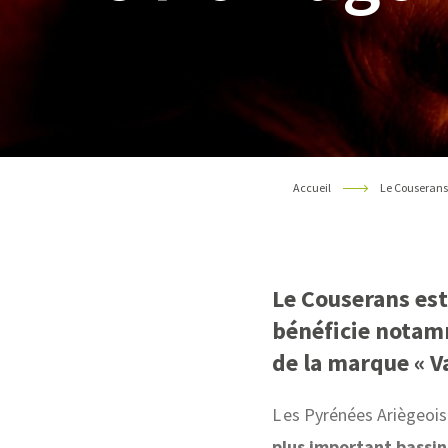
Accueil
Le Couserans
Le Couserans es
bénéficie nota
de la marque « V
Les Pyrénées Ariègeois
plus important bassin