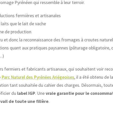
romage Pyrénéen qui ressemble à leur terroir.
uctions fermières et artisanales
laits que le lait de vache
one de production
cru et donc la reconnaissance des fromages à croutes naturel
tions quant aux pratiques paysannes (pâturage obligatoire, o
x…)
s fermiers et fabricants artisanaux, qui souhaitent voir reco
e
Parc Naturel des Pyrénées Ariégeoises
, il a été obtenu de
ation tant souhaitée du cahier des charges. Désormais, tou
ficier du
label IGP
. Une
vraie garantie pour le consomma
ail de toute une filière
.