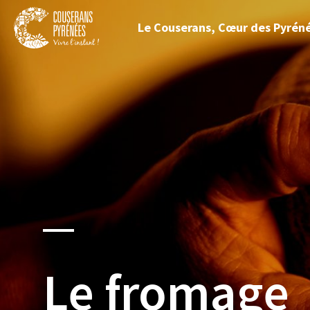
Fermer
Le Couserans, Cœur des Pyrén
le
menu
Couserans
Pyrénées
Le fromage