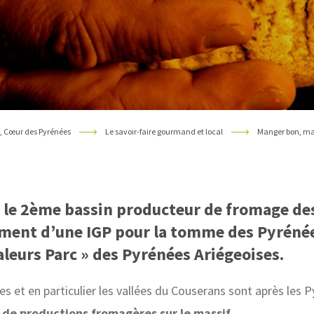
, Cœur des Pyrénées
Le savoir-faire gourmand et local
Manger bon, ma
t le 2ème bassin producteur de fromage de
mment d’une
IGP pour la tomme des Pyrénées
aleurs Parc » des Pyrénées Ariégeoises.
es et en particulier les vallées du Couserans sont après les 
 de productions fromagères sur le massif.