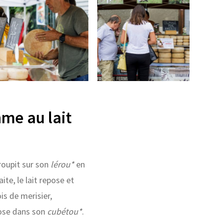
mme au lait
roupit sur son
lérou*
en
aite, le lait repose et
is de merisier,
pose dans son
cubétou*
.