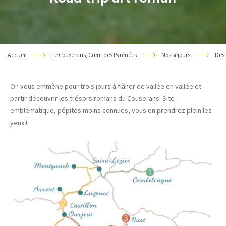
Accueil
Le Couserans, Cœur des Pyrénées
Nos séjours
Des 
On vous emmène pour trois jours à flâner de vallée en vallée et
partir découvrir les trésors romans du Couserans. Site
emblématique, pépites moins connues, vous en prendrez plein les
yeux !