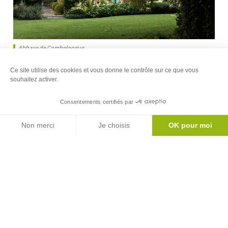
Abbaye de Combelongue
Ce site utilise des cookies et vous donne le contrôle sur ce que vous
souhaitez activer.
Jour 2 : A la découverte du patrimoine
Consentements certifiés par
Castillonais
Agenda
Non merci
Je choisis
OK pour moi
Axeptio consent
Plateforme de Gestion du Consentement : Personnalisez vos Options
Notre plateforme vous permet d'adapter et de gérer vos paramètres de 