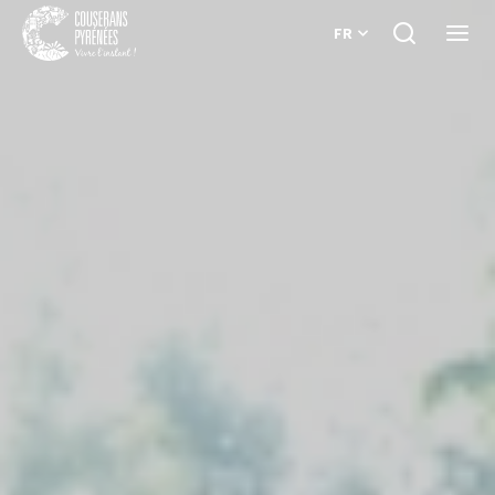
FR
Je
Ouvri
recherche
le
Couserans
menu
Pyrénées