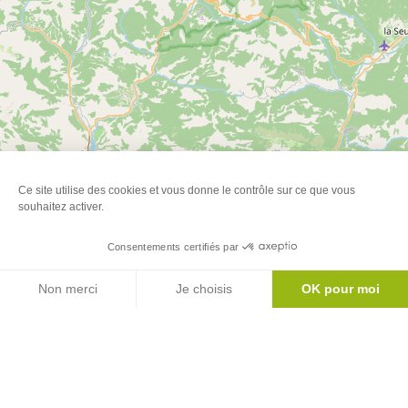
Ce site utilise des cookies et vous donne le contrôle sur ce que vous
souhaitez activer.
Consentements certifiés par
Agenda
Non merci
Je choisis
OK pour moi
Axeptio consent
Plateforme de Gestion du Consentement : Personnalisez vos Options
Notre plateforme vous permet d'adapter et de gérer vos paramètres de 