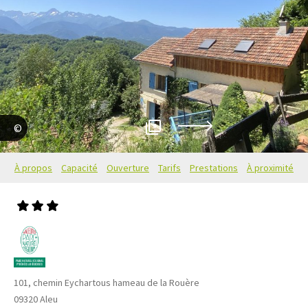
8
Dos Santos Remi
À propos
Capacité
Ouverture
Tarifs
Prestations
À proximité
101, chemin Eychartous hameau de la Rouère
09320
Aleu