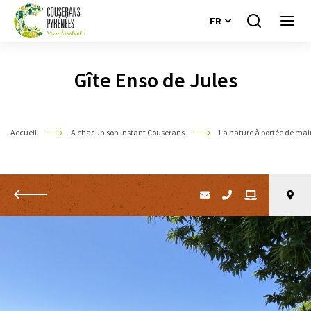
FR
Je
Ouvri
recherche
le
Couserans
menu
Pyrénées
Gîte Enso de Jules
Accueil
A chacun son instant Couserans
La nature à portée de ma
Retour