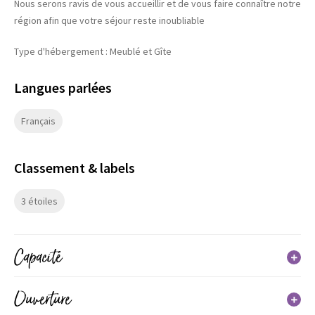
Nous serons ravis de vous accueillir et de vous faire connaître notre
région afin que votre séjour reste inoubliable
Type d'hébergement : Meublé et Gîte
Langues parlées
Français
Classement & labels
3 étoiles
Capacité
Capacité maximum possible : 4 personne(s)
Ouverture
5 pièce(s)