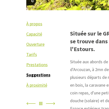
Joakim Lyon
À propos
Située sur le 
Capacité
se trouve dans
Ouverture
l'Estours.
Tarifs
Située aux abords de 
Prestations
d'Arcouzan, à 2mn de 
Suggestions
plusieurs départs de 
À proximité
en bois, la caravane e
coin repas, d'une peti
douche (solaire) et de
Espace extérieur tran