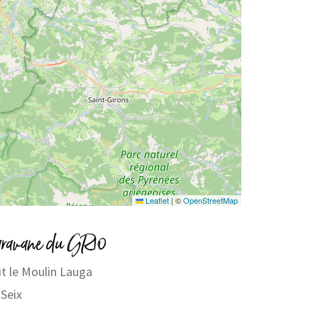
Leaflet
|
©
OpenStreetMap
aravane du GR10
it le Moulin Lauga
Seix