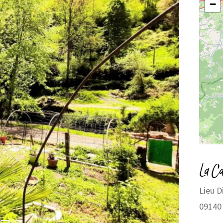
−
La C
Lieu D
09140