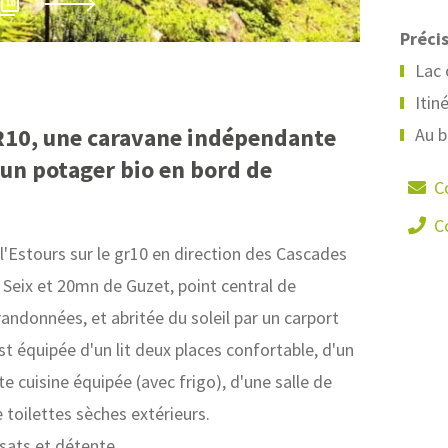
Joakim 
10
Précis
Lac 
Itin
GR10, une caravane indépendante
Au b
 un potager bio en bord de
C
C
l'Estours sur le gr10 en direction des Cascades
Seix et 20mn de Guzet, point central de
randonnées, et abritée du soleil par un carport
st équipée d'un lit deux places confortable, d'un
te cuisine équipée (avec frigo), d'une salle de
 toilettes sèches extérieurs.
sats et détente.