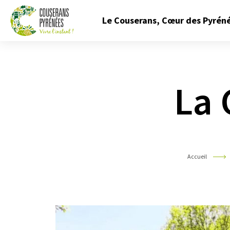
Fermer
Le Couserans, Cœur des Pyrén
le
menu
Couserans
Pyrénées
La 
Accueil