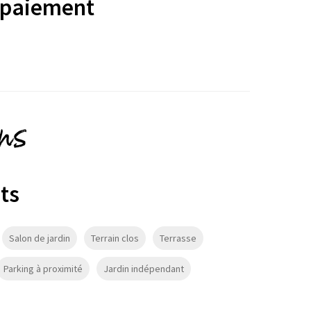
 paiement
ons
ts
Salon de jardin
Terrain clos
Terrasse
Parking à proximité
Jardin indépendant