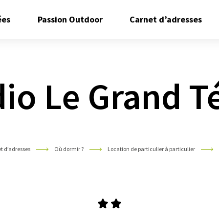
Ouvrir/Fermer
Ouvrir/Fermer
Ouvr
ées
Passion Outdoor
Carnet d’adresses
le
le
le
sous
sous
sous
menu
menu
men
io Le Grand T
t d’adresses
Où dormir ?
Location de particulier à particulier