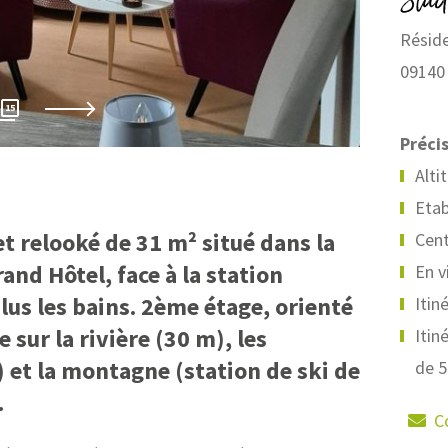
Stud
Réside
09140
Espinas
15
Précis
Alti
Etab
t relooké de 31 m² situé dans la
Cent
and Hôtel, face à la station
En vi
us les bains. 2ème étage, orienté
Itin
 sur la rivière (30 m), les
Itin
 et la montagne (station de ski de
de 
.
C