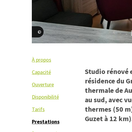
Espinasse Eric
À propos
Studio rénové e
Capacité
résidence du Gr
Ouverture
thermale de Aul
Disponibilité
au sud, avec vue
thermes (50 m)
Tarifs
Guzet à 12 km)
Prestations