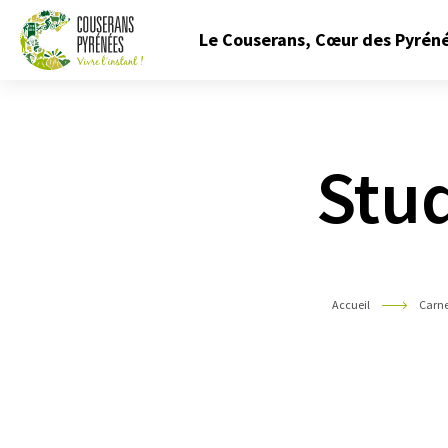
Fermer
Le Couserans, Cœur des Pyrén
le
menu
Couserans
Pyrénées
Stud
Accueil
Carne