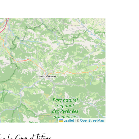
Leaflet
|
©
OpenStreetMap