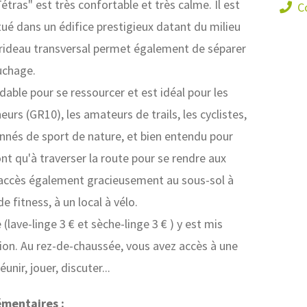
tras" est très confortable et très calme. Il est
C
itué dans un édifice prestigieux datant du milieu
 rideau transversal permet également de séparer
uchage.
dable pour se ressourcer et est idéal pour les
urs (GR10), les amateurs de trails, les cyclistes,
ionnés de sport de nature, et bien entendu pour
ont qu'à traverser la route pour se rendre aux
accès également gracieusement au sous-sol à
e fitness, à un local à vélo.
lave-linge 3 € et sèche-linge 3 € ) y est mis
tion. Au rez-de-chaussée, vous avez accès à une
unir, jouer, discuter...
émentaires :