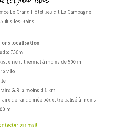
io Le Grand Tétras
nce Le Grand Hôtel lieu dit La Campagne
Aulus-les-Bains
se Eric
ions localisation
tude: 750m
lissement thermal à moins de 500 m
re ville
lle
éraire G.R. à moins d'1 km
éraire de randonnée pédestre balisé à moins
500 m
ontacter par mail