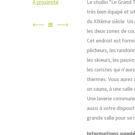
À proximité
Le studio "Le Grand Té
très bien équipé et s
du XIXème siècle. Un
les deux zones de co
Cet endroit est formi
pêcheurs, les randonne
les skieurs, les pass
les curistes qui n'aur
thermes. Vous aurez 
un sauna, à une salle d
Une laverie commune (
aussi à votre disposi
grande salle pour se ré
Informations suppl