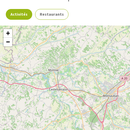
Services
Forfait ménage en fin de séjour
Activités
Restaurants
Location de draps
Ménage avec supplément
(du 03/04/2026 au 04/10/2026)
65€
80€
Prêt de matériel
Documentation touristique
+
Location de linge
−
Moyens de paiement
5
Réservable en ligne
Chèque
Chèque-Vacances Classic
Espèces
Conforts
Camping Au songe du Valier
Voir
Virement
Paiement en ligne
SEIX
Cuisine
Coin cuisine
Douche
Réfrigérateur
plus
Chèque-Vacances Connect
Toilettes séparées
Micro-ondes
Lit 160 cm
d'inf
Salle d'eau