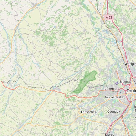
5
Réservable en ligne
Gîte de groupe, Au Songe du Valier
Voir
SEIX
plus
d'inf