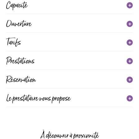
Capacité
Capacité maximum possible : 4 personne(s)
Ouverture
3 pièce(s)
2 chambre(s)
Du 03 avril 2026 au 04 octobre 2026
Tarifs
1 lit(s) double
2 lit(s) simple
1 toilette(s)
Tarif
Prestations
Superficie : 16 m²
Nuitée
Équipements
Réservation
Types d'hébergement
(du 03/04/2026 au 04/10/2026)
49€
130€
Parking gratuit
Terrasse couverte
Parking
Meublé et Gîte
Construction récente
Logement entier
Le prestataire vous propose
Semaine
(du 03/04/2026 au 04/10/2026)
Jeux de société
Salon de jardin
Terrasse
Meublé indépendant
315€
819€
Aire de jeux
Barbecue
Forfait location draps et serviettes
(du 03/04/2026 au 04/10/2026)
À découvrir à proximité
16€