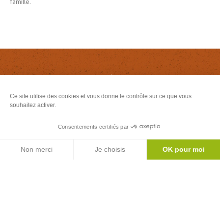
famille.
Newsletter
Inscrivez-vous à notre newsletter
Ce site utilise des cookies et vous donne le contrôle sur ce que vous
souhaitez activer.
S'abonner
Consentements certifiés par
Agenda
Non merci
Je choisis
OK pour moi
Le mag'
Axeptio consent
Plateforme de Gestion du Consentement : Personnalisez vos Options
Inspirations week ends et vacances au coeur
Notre plateforme vous permet d'adapter et de gérer vos paramètres de 
des Pyrénées
Version
Version
Calaméo
PDF