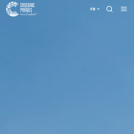
FR
Je
Ouvri
recherche
le
Couserans
menu
Pyrénées