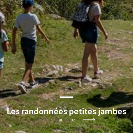
Les randonnées petites jambes
01
/
02