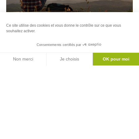
2
Ce site utilise des cookies et vous donne le contrôle sur ce que vous
souhaitez activer.
Tour des portes du Couserans
Voir
SAINTE-CROIX-VOLVESTRE
Consentements certifiés par
plus
Carte
Agenda
Non merci
Je choisis
OK pour moi
d'inf
Axeptio consent
Plateforme de Gestion du Consentement : Personnalisez vos Options
Notre plateforme vous permet d'adapter et de gérer vos paramètres de 
Newsletter
Inscrivez-vous à notre newsletter
S'abonner