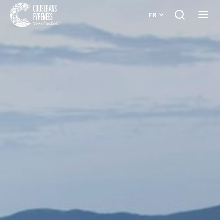
FR
Je
Ouvri
recherche
le
Couserans
menu
Pyrénées