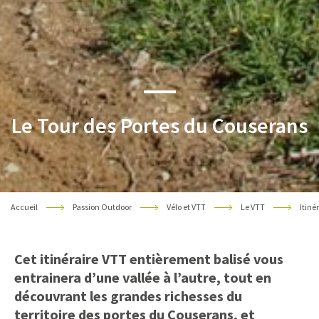
Le Tour des Portes du Couserans
Accueil
Passion Outdoor
Vélo et VTT
Le VTT
Itiné
Cet itinéraire VTT entièrement balisé vous
entrainera d’une vallée à l’autre, tout en
découvrant les grandes richesses du
territoire des portes du Couserans, et