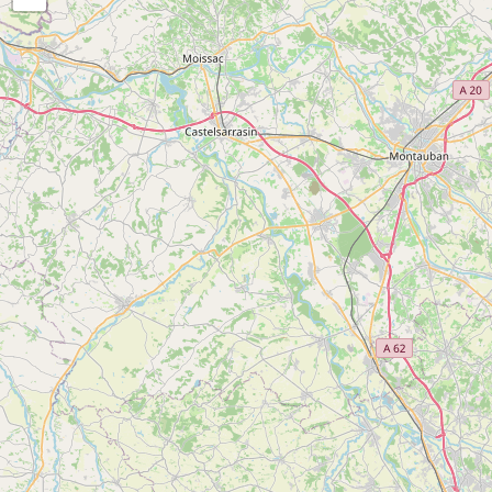
3
Le Cap du Carmil
Voir
MONTAGAGNE
plus
d'inf
3
Le Cap du Carmil
Voir