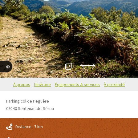
7
inconnu
À propos
Itinéraire
Équipements & services
À proximité
Parking col de Péguère
09240
Sentenac-de-Sérou
Distance : 7 km