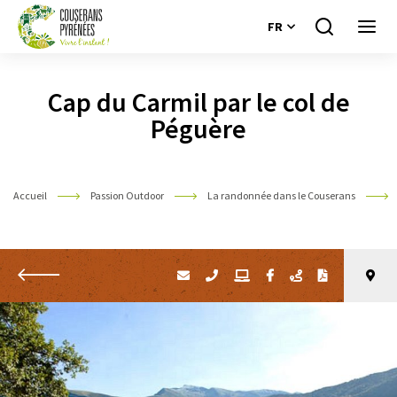
FR
Je
Ouvri
recherche
le
Couserans
menu
Pyrénées
Cap du Carmil par le col de
Péguère
Accueil
Passion Outdoor
La randonnée dans le Couserans
Retour