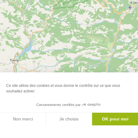
Ce site utilise des cookies et vous donne le contrôle sur ce que vous
souhaitez activer.
Consentements certifiés par
Agenda
Non merci
Je choisis
OK pour moi
Axeptio consent
Plateforme de Gestion du Consentement : Personnalisez vos Options
Notre plateforme vous permet d'adapter et de gérer vos paramètres de 