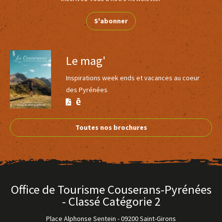
Tarif donné à titre indicatif, base de 25 personnes.
S'abonner
Toutes les offres sont sous réserve de disponibilité et de
modification tarifaire au moment de la réservation.
Le mag'
Le prix ne comprend pas
Inspirations week ends et vacances au coeur
Le transport, les dépenses à caractère personnel, la dégustation,
des Pyrénées
les frais de dossier.
Version
Version
Calaméo
PDF
Le prix comprend
Toutes nos brochures
Les visites guidées et entrées des monuments mentionnées au
programme ; la formule déjeuner du midi.
Office de Tourisme Couserans-Pyrénées
- Classé Catégorie 2
Place Alphonse Sentein
-
09200 Saint-Girons