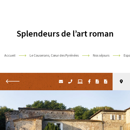
Pyrénées
Splendeurs de l’art roman
Accueil
Le Couserans, Cœur des Pyrénées
Nos séjours
Esp
Retour