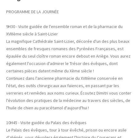
PROGRAMME DE LA JOURNÉE
9H30 - Visite guidée de l'ensemble roman et de la pharmacie du
XVIIIème siècle à Saint-Lizier
La magnifique Cathédrale Saint-Lizier, décorée d'un des plus beaux
ensembles de fresques romanes des Pyrénées Françaises, est
épaulée du seul cloître roman encore debout en Ariège. Vous aurez
également l'occasion d'admirer le Trésor des évêques, dont
certaines pièces datent même du Xème siècle !
Continuez dans l'ancienne pharmacie du XVIIIème conservée en
l'état, des outils chirurgicaux aux faïences, en passant par les
verreries et remèdes aux noms curieux. Écoutez Dimitri vous conter
l'évolution des pratiques de la médecine au travers des siècles, de
l'huile de chien au paracétamol d'aujourd'hui !
10H45 - Visite guidée du Palais des évêques
Le Palais des évêques, tour à tour évêché, prison ou encore asile
d'aliénés, vous dévoilera également l'histoire du Couserans et