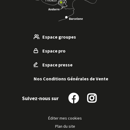
Espace groupes
Espace pro
Espace presse
Nos Conditions Générales de Vente
Suivez-nous sur
Suivez-
Suivez-
nous
nous
sur
sur
Éditer mes cookies
Facebook
Instagram
Plan du site