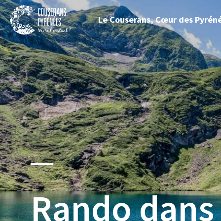
Fermer
Le Couserans, Cœur des Pyrén
le
menu
Couserans
Pyrénées
Rando dans 