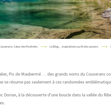
Couserans, Cœur des Pyrénées
Le Blog… inspirations au fil des saisons
alier, Pic de Maubermé … des grands noms du Couserans c
e se résume pas seulement à ces randonnées emblématique
ec Dorian, à la découverte d’une boucle dans la vallée du Ri
es.