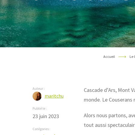
Accueil
Le 
Auteur :
Cascade d’Ars, Mont V
maritchu
monde. Le Couserans n
Publié le :
Alors nous partons, av
23 juin 2023
tout aussi spectaculair
Catégories :