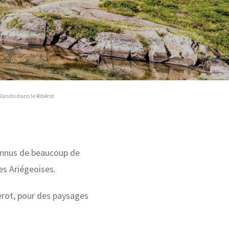
Rando dans le Ribérot
onnus de beaucoup de
s Ariégeoises.
berot, pour des paysages