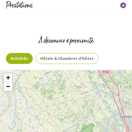
Prestations
Services
À découvrir à proximité
Activités
Hôtels & Chambres d'hôtes
+
−