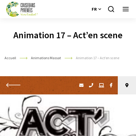
FR
Je
Ouvri
recherche
le
Couserans
menu
Pyrénées
Animation 17 – Act’en scene
Accueil
Animations Massat
Animation 17 – Act’en scene
Retour