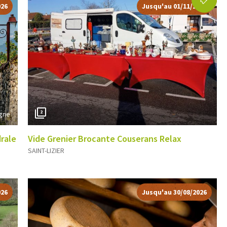
026
Jusqu'au 01/11/2026
2
igne
drale
Vide Grenier Brocante Couserans Relax
SAINT-LIZIER
026
Jusqu'au 30/08/2026