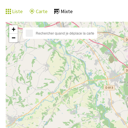
Liste
Carte
Mixte
+
Rechercher quand je déplace la carte
−