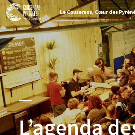
Fermer
Le Couserans, Cœur des Pyrén
le
menu
Couserans
Pyrénées
L’agenda d