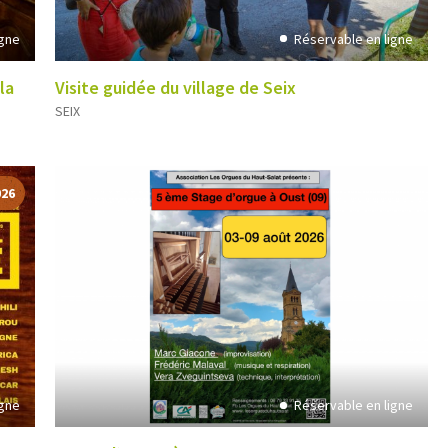
igne
Réservable en ligne
la
Visite guidée du village de Seix
SEIX
026
igne
Réservable en ligne