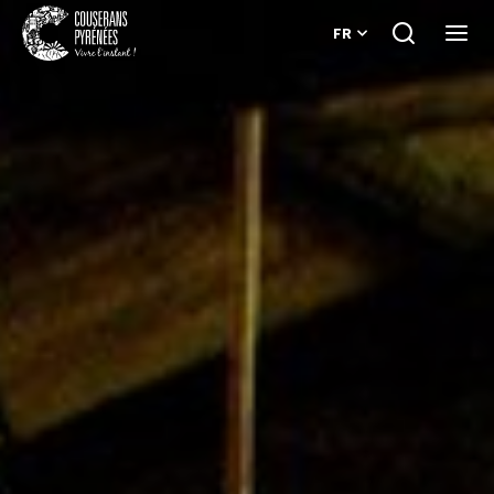
FR
Je
Ouvri
recherche
le
Couserans
menu
Pyrénées