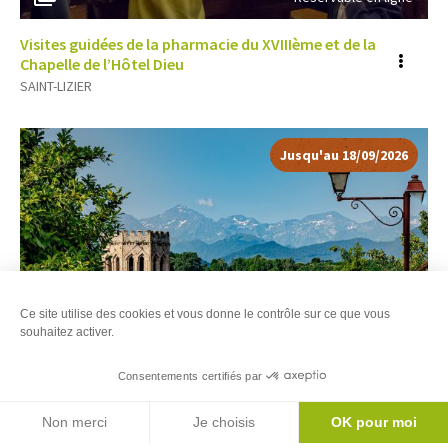
Visites guidées de la pharmacie du XVIIIème et de la
Voir
Chapelle de l’Hôtel Dieu
SAINT-LIZIER
plus
d'inf
Jusqu'au 18/09/2026
Ce site utilise des cookies et vous donne le contrôle sur ce que vous
souhaitez activer.
Consentements certifiés par
3
Réservable en ligne
Filtres
Carte
Agenda
Non merci
Je choisis
OK pour moi
Visite guidée du cloître roman, de la cathédrale de