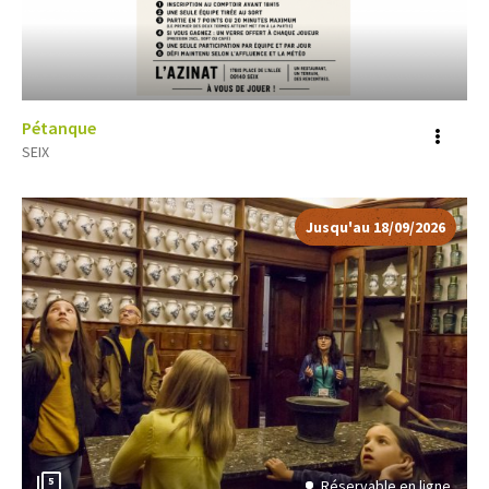
Pétanque
Voir
SEIX
plus
d'inf
Jusqu'au 18/09/2026
5
Réservable en ligne