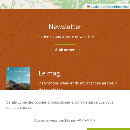
Leaflet
|
©
OpenStreetMap
Newsletter
Inscrivez-vous à notre newsletter
S'abonner
Le mag'
Inspirations week ends et vacances au coeur
des Pyrénées
Version
Version
Ce site utilise des cookies et vous donne le contrôle sur ce que vous
Calaméo
PDF
souhaitez activer.
Toutes nos brochures
Consentements certifiés par
Agenda