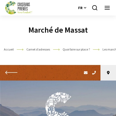
FR
Je
Ouvri
recherche
le
Couserans
menu
Pyrénées
Marché de Massat
Accueil
Carnet d’adresses
Quoi faire sur place ?
Les marc
Retour