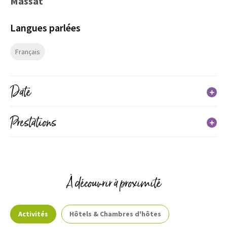
Massat
Langues parlées
Français
Date
Prestations
Du 01 janvier 2026 au 31 décembre 2026
Jours
Horaires
Services
Jeudi
À découvrir à proximité
09h00 à 12h00
Dimanche
Activités
Hôtels & Chambres d'hôtes
09h00 à 12h00