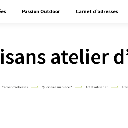
Ouvrir/Fermer
Ouvrir/Fermer
Ouvr
ées
Passion Outdoor
Carnet d’adresses
le
le
le
sous
sous
sous
menu
menu
men
isans atelier d
Carnet d’adresses
Quoi faire sur place ?
Art et artisanat
Arti