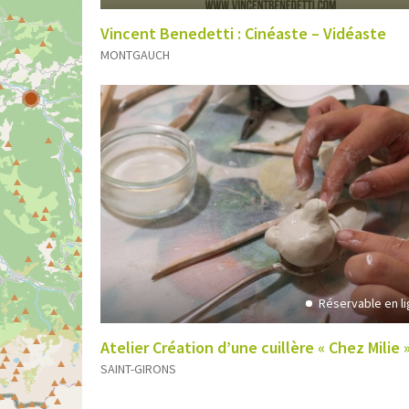
Vincent Benedetti : Cinéaste – Vidéaste
MONTGAUCH
Réservable en l
Atelier Création d’une cuillère « Chez Milie 
SAINT-GIRONS