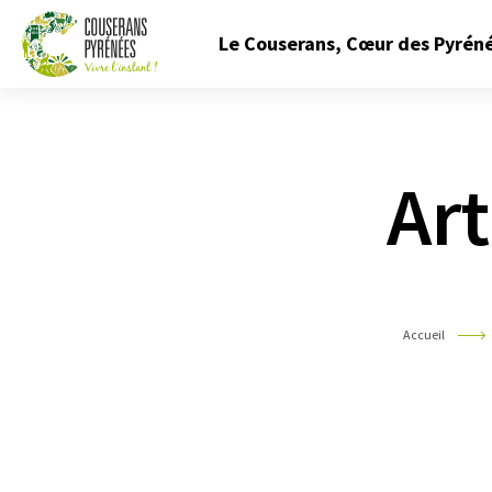
Fermer
Le Couserans, Cœur des Pyrén
le
menu
Couserans
Pyrénées
Art
Accueil