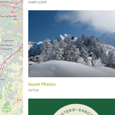
SAINT-LIZIER
Guzet Photos
USTOU