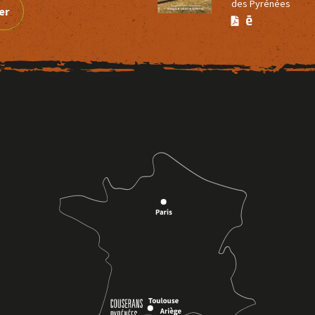
des Pyrénées
er
Version
Version
Calaméo
PDF