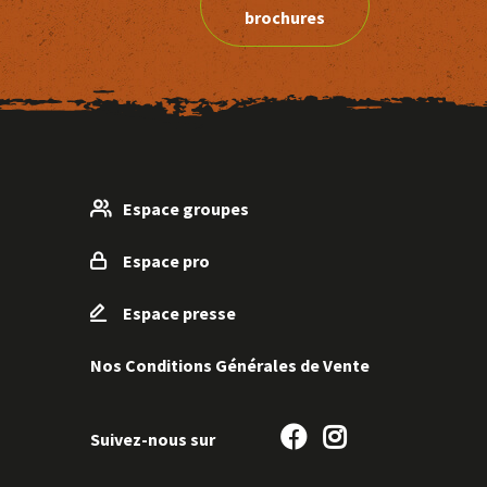
brochures
Espace groupes
Espace pro
Espace presse
Nos Conditions Générales de Vente
Suivez-
Suivez-
Suivez-nous sur
nous
nous