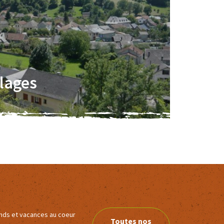
llages
ends et vacances au coeur
Toutes nos