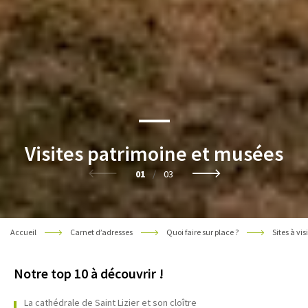
Visites patrimoine et musées
01
/
03
Accueil
Carnet d’adresses
Quoi faire sur place ?
Sites à vis
Notre top 10 à découvrir !
La cathédrale de Saint Lizier et son cloître