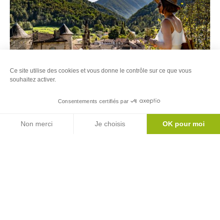
Ce site utilise des cookies et vous donne le contrôle sur ce que vous
souhaitez activer.
2
Réservable en ligne
Consentements certifiés par
Château de Seix
Voir
Carte
Agenda
SEIX
plus
Non merci
Je choisis
OK pour moi
Axeptio consent
Plateforme de Gestion du Consentement : Personnalisez vos Options
d'inf
Notre plateforme vous permet d'adapter et de gérer vos paramètres de 
Jusqu'au
27/08/2026