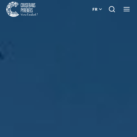
FR
Je
Ouvri
recherche
le
Couserans
menu
Pyrénées