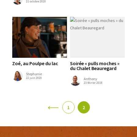
21 octobre 2020
Zoé, au Poulpe du lac
Soirée « pulls moches »
du Chalet Beauregard
Stephanie
22 juin 2020
Anthony
23 février 2018
1
2