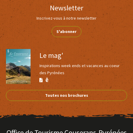
Newsletter
Inscrivez-vous à notre newsletter
S'abonner
Le mag'
Inspirations week ends et vacances au coeur
des Pyrénées
Version
Version
Calaméo
PDF
Toutes nos brochures
Office de Tourisme Couserans-Pyrénées