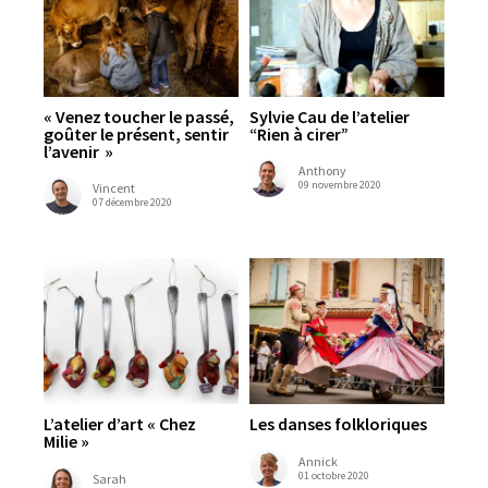
« Venez toucher le passé,
Sylvie Cau de l’atelier
goûter le présent, sentir
“Rien à cirer”
l’avenir »
Anthony
09 novembre 2020
Vincent
07 décembre 2020
L’atelier d’art « Chez
Les danses folkloriques
Milie »
Annick
01 octobre 2020
Sarah