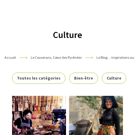
Pyrénées
Culture
Accueil
Le Couserans, Cœur des Pyrénées
Le Blog… inspirations au 
Toutes les catégories
Bien-être
Culture