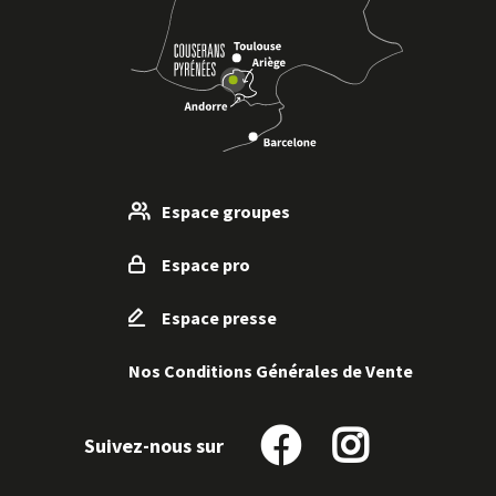
Espace groupes
Espace pro
Espace presse
Nos Conditions Générales de Vente
Suivez-nous sur
Suivez-
Suivez-
nous
nous