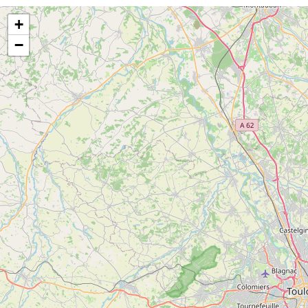
Accès Internet Wifi
Documentation Touristique
Moyens de paiement
+
Massages / Modelages
Table d'hôtes
−
Chèque
Espèces
Wero
Lits faits à l'arrivée
Conforts
1 salle de bain (privée)