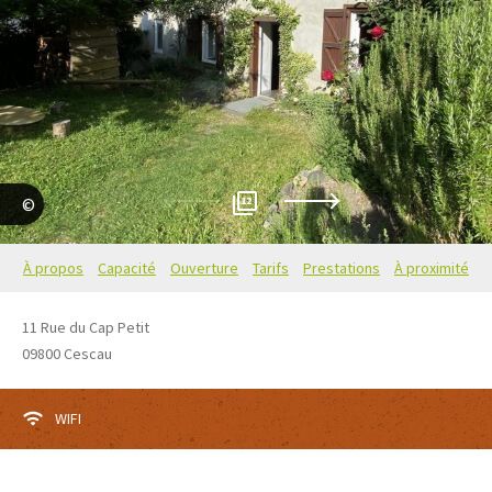
12
droits non exclusifs
À propos
Capacité
Ouverture
Tarifs
Prestations
À proximité
11 Rue du Cap Petit
09800
Cescau
WIFI