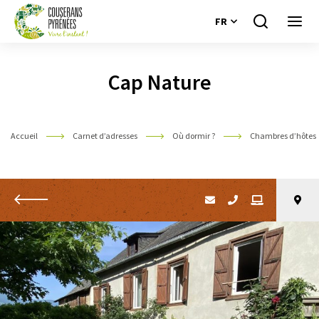
FR
Je
Ouvri
recherche
le
Couserans
menu
Pyrénées
Cap Nature
Accueil
Carnet d’adresses
Où dormir ?
Chambres d’hôtes
Retour