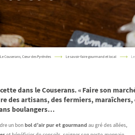
Le Couserans, Cœur des Pyrénées
Le savoir-faire gourmand et local
Le
ecette dans le Couserans. « Faire son marché
tre des artisans, des fermiers, maraîchers,
sans boulangers…
ndre un bon
bol d’air pur et gourmand
au gré des allées,
er
et bénéficier de conseils, soigner son porte-monnaie,