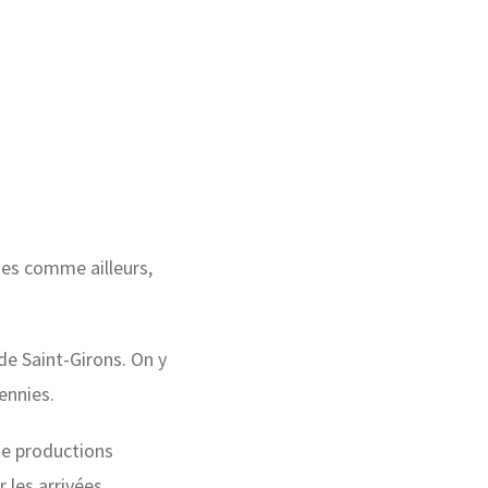
,
gnes comme ailleurs,
 de Saint-Girons. On y
ennies.
 de productions
 les arrivées