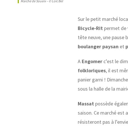
Marché de Soueix – © Loïc Bel
Sur le petit marché loc
Bicycle-Rit
permet de v
tête neuve, une pause b
boulanger paysan
et
p
A
Engomer
c’est le d
folkloriques
, il est m
panier garni ! Dimanche
sous la halle de la mair
Massat
possède égalem
saison. Ce marché est 
résisteront pas à l’envi