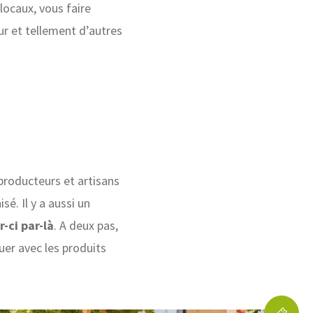
locaux, vous faire
ur et tellement d’autres
 producteurs et artisans
sé. Il y a aussi un
-ci par-là
. A deux pas,
uer avec les produits