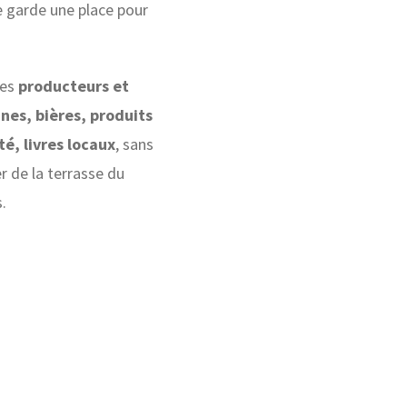
e garde une place pour
les
producteurs et
ines, bières, produits
é, livres locaux
, sans
r de la terrasse du
s.