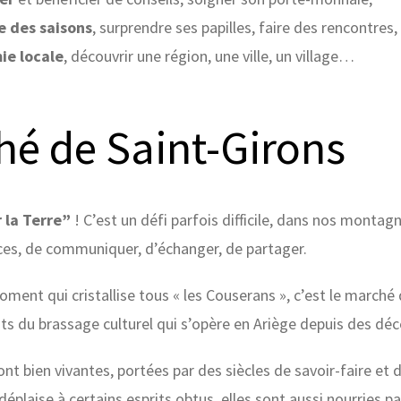
 des saisons
, surprendre ses papilles, faire des rencontres
ie locale
, découvrir une région, une ville, un village…
hé de Saint-Girons
 la Terre”
! C’est un défi parfois difficile, dans nos monta
ces, de communiquer, d’échanger, de partager.
moment qui cristallise tous « les Couserans », c’est le marché
its du brassage culturel qui s’opère en Ariège depuis des déc
ont bien vivantes, portées par des siècles de savoir-faire et
plaise à certains esprits obtus, elles sont aussi nourries par