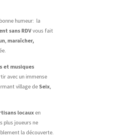
e bonne humeur: la
vent sans RDV
vous fait
un
,
maraîcher,
née.
s et musiques
rtir avec un immense
rmant village de
Seix
,
rtisans locaux
en
 plus joueurs ne
éablement la découverte.