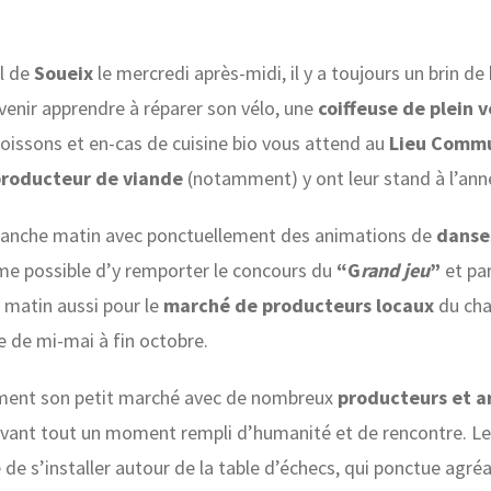
al de
Soueix
le mercredi après-midi, il y a toujours un brin d
enir apprendre à réparer son vélo, une
coiffeuse de plein 
oissons et en-cas de cuisine bio vous attend au
Lieu Comm
roducteur de viande
(notamment) y ont leur stand à l’an
imanche matin avec ponctuellement des animations de
danse
ême possible d’y remporter le concours du
“G
rand jeu
”
et pa
 matin aussi pour le
marché de producteurs locaux
du cha
ie de mi-mai à fin octobre.
ent son petit marché avec de nombreux
producteurs et a
avant tout un moment rempli d’humanité et de rencontre. Les
e de s’installer autour de la table d’échecs, qui ponctue agr