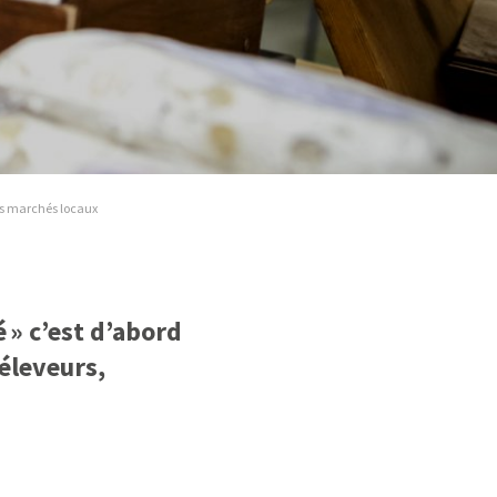
s marchés locaux
 » c’est d’abord
 éleveurs,