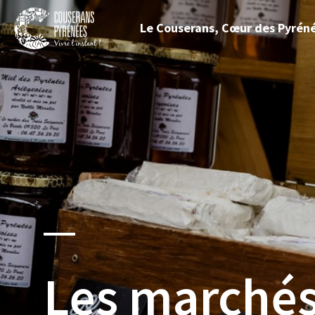
Fermer
Le Couserans, Cœur des Pyrén
le
menu
Couserans
Pyrénées
Les marchés