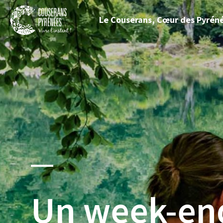
Fermer
Le Couserans, Cœur des Pyrén
le
menu
Couserans
Pyrénées
Un week-end