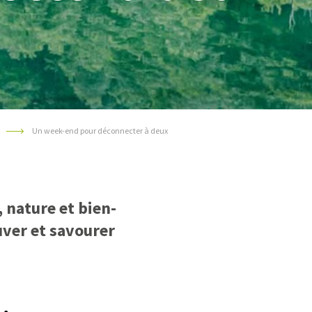
Un week-end pour déconnecter à deux
 nature et bien-
uver et savourer