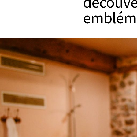
découver
emblém