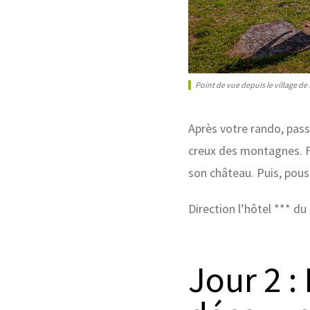
Point de vue depuis le village de 
Après votre rando, pass
creux des montagnes. Flâ
son château. Puis, pous
Direction l’hôtel *** d
Jour 2 :