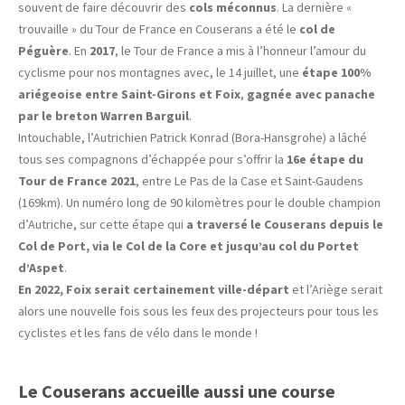
souvent de faire découvrir des
cols méconnus
. La dernière «
trouvaille » du Tour de France en Couserans a été le
col de
Péguère
. En
2017
, le Tour de France a mis à l’honneur l’amour du
cyclisme pour nos montagnes avec, le 14 juillet, une
étape 100%
ariégeoise entre Saint-Girons et Foix
,
gagnée avec panache
par le breton Warren Barguil
.
Intouchable, l’Autrichien Patrick Konrad (Bora-Hansgrohe) a lâché
tous ses compagnons d’échappée pour s’offrir la
16e étape du
Tour de France 2021
, entre Le Pas de la Case et Saint-Gaudens
(169km). Un numéro long de 90 kilomètres pour le double champion
d’Autriche, sur cette étape qui
a traversé le Couserans depuis le
Col de Port, via le Col de la Core et jusqu’au col du Portet
d’Aspet
.
En 2022, Foix serait certainement ville-départ
et l’Ariège serait
alors une nouvelle fois sous les feux des projecteurs pour tous les
cyclistes et les fans de vélo dans le monde !
Le Couserans accueille aussi une course