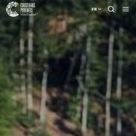
FR
Je
Ouvri
recherche
le
Couserans
menu
Pyrénées