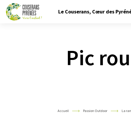
Fermer
Le Couserans, Cœur des Pyrén
le
menu
Couserans
Pyrénées
Pic ro
Accueil
Passion Outdoor
La ra