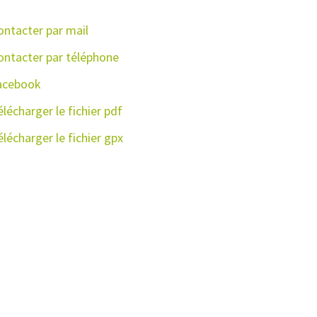
ontacter par mail
enestal - Ariège Pyrénées Tourisme
ontacter par téléphone
acebook
lécharger le fichier pdf
lécharger le fichier gpx