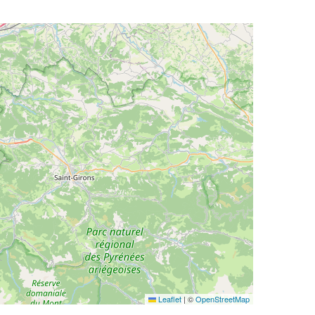
Leaflet
|
©
OpenStreetMap