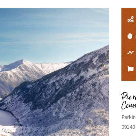
Pic 
Coum
Parki
09140