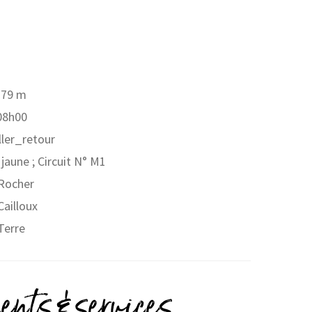
1379 m
 08h00
aller_retour
 jaune ; Circuit N° M1
 Rocher
Cailloux
Terre
nts & services