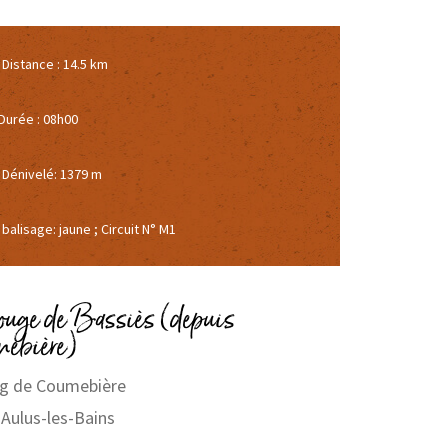
Distance : 14.5 km
Durée : 08h00
Dénivelé: 1379 m
balisage: jaune ; Circuit N° M1
rouge de Bassiès (depuis
ebière)
ng de Coumebière
Aulus-les-Bains