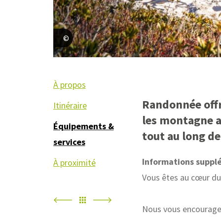
Maritchu Saint-Pé--Téqui
À propos
Randonnée off
Itinéraire
les montagne ai
Équipements &
tout au long de
services
Informations suppl
À proximité
Vous êtes au cœur du
Nous vous encourage