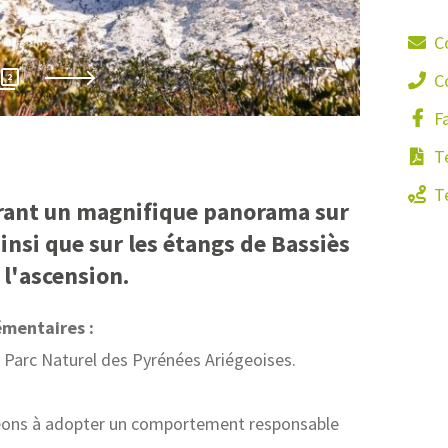
C
David G
C
2
F
Té
Té
rant un magnifique panorama sur
nsi que sur les étangs de Bassiès
 l'ascension.
émentaires :
 Parc Naturel des Pyrénées Ariégeoises.
ons à adopter un comportement responsable